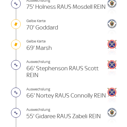
Auswechslung
75' Holness RAUS Mosdell REIN
Gelbe Karte
70' Goddard
Gelbe Karte
69' Marsh
Auswechslung
66' Stephenson RAUS Scott
REIN
Auswechslung
66' Nortey RAUS Connolly REIN
Auswechslung
55' Gidaree RAUS Zabeli REIN