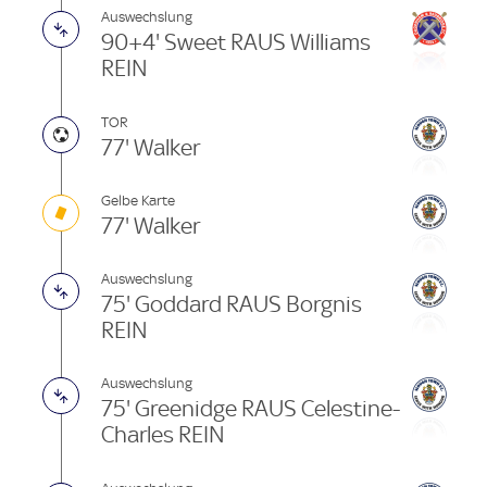
Auswechslung
90+4' Sweet RAUS Williams
REIN
TOR
77' Walker
Gelbe Karte
77' Walker
Auswechslung
75' Goddard RAUS Borgnis
REIN
Auswechslung
75' Greenidge RAUS Celestine-
Charles REIN