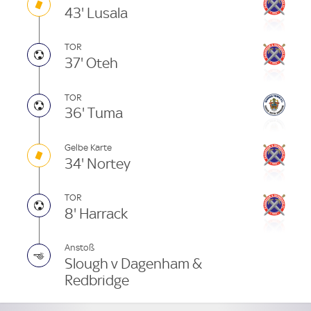
43' Lusala
TOR
37' Oteh
TOR
36' Tuma
Gelbe Karte
34' Nortey
TOR
8' Harrack
Anstoß
Slough v Dagenham &
Redbridge