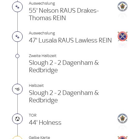
Auswechslung
55' Nelson RAUS Drakes-
Thomas REIN
Auswechslung
47' Lusala RAUS Lawless REIN
Zweite Halbzeit
Slough 2 - 2 Dagenham &
Redbridge
Halbzeit
Slough 2 - 2 Dagenham &
Redbridge
TOR
44' Holness
Gelbe Karte