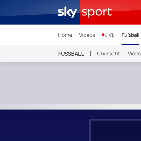
Home
Videos
LIVE
Fußball
FUSSBALL
Übersicht
Vide
Auf Sky
Solihull Moors - Altrincham; National League