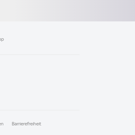
pp
en
Barrierefreiheit