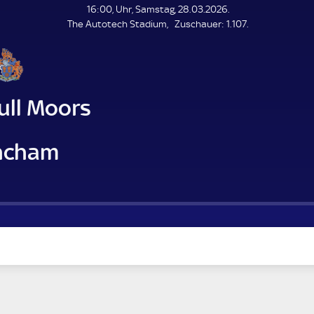
L
16:00, Uhr, Samstag, 28.03.2026.
E
Z
The Autotech Stadium
Zuschauer:
1.107.
N
D
u
E
s
c
h
a
ull Moors
u
e
r
incham