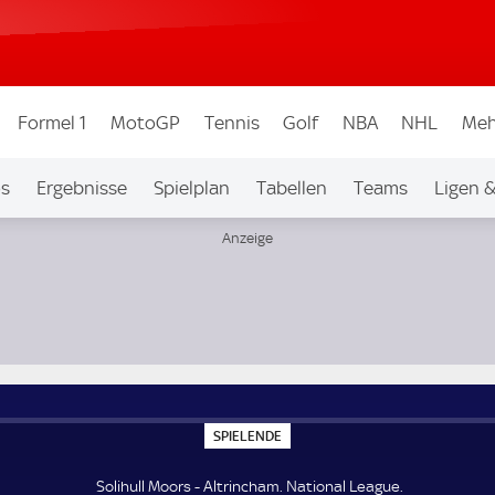
Formel 1
MotoGP
Tennis
Golf
NBA
NHL
Meh
os
Ergebnisse
Spielplan
Tabellen
Teams
Ligen 
S
SPIELENDE
P
I
E
Solihull Moors - Altrincham. National League.