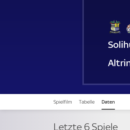
Solih
Altr
Spielfilm
Tabelle
Daten
Letzte 6 Spiele