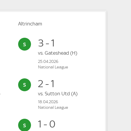
Altrincham
3 - 1
vs.
Gateshead
(H)
25.04.2026
National League
2 - 1
)
vs.
Sutton Utd
(A)
18.04.2026
National League
1 - 0