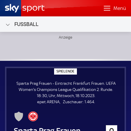
Menü
FUSSBALL
Sparta Prag Frauen - Eintracht Frankfurt Frauen; UEFA W
S
SPIELENDE
P
I
Sparta Prag Frauen - Eintracht Frankfurt Frauen. UEFA
E
L
Women's Champions League Qualifikation 2. Runde.
E
18:30, Uhr, Mittwoch, 18.10.2023.
N
D
Z
epet ARENA
Zuschauer:
1.464.
E
u
s
c
h
Sparta Prag Frauen
0