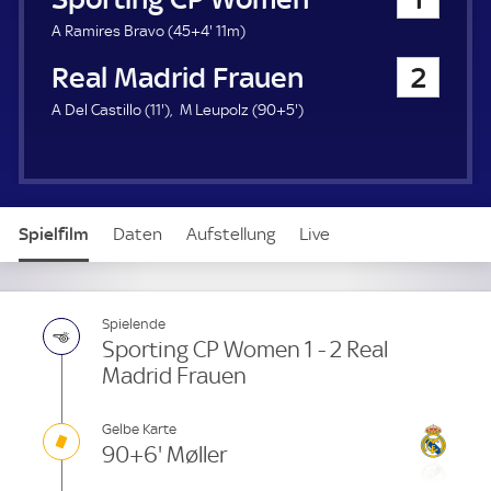
a
u
4
A Ramires Bravo (
45+4'
11m)
e
9
Real Madrid Frauen
2
r
.
m
1
9
A Del Castillo (
11'
)
M Leupolz (
90+5'
)
i
1
5
n
.
.
u
m
m
t
i
i
e
n
n
Spielfilm
Daten
Aufstellung
Live
u
u
t
t
e
e
Spielende
Sporting CP Women 1 - 2 Real
Madrid Frauen
Gelbe Karte
90+6' Møller