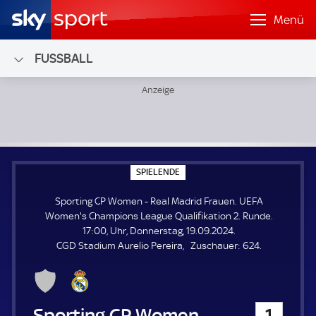
Menü
FUSSBALL
Sporting CP Women - Real Madrid Frauen; UEFA Women's C
S
SPIELENDE
P
I
Sporting CP Women - Real Madrid Frauen. UEFA
E
L
Women's Champions League Qualifikation 2. Runde.
E
17:00, Uhr, Donnerstag, 19.09.2024.
N
D
Z
CGD Stadium Aurelio Pereira
Zuschauer:
624.
E
u
s
c
h
Sporting CP Women
1