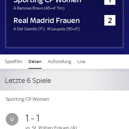
a
u
4
A Ramires Bravo (
45+4'
11m)
e
9
Real Madrid Frauen
2
r
.
m
1
9
A Del Castillo (
11'
)
M Leupolz (
90+5'
)
i
1
5
n
.
.
u
m
m
t
i
i
e
n
n
Spielfilm
Daten
Aufstellung
Live
u
u
t
t
e
e
Letzte 6 Spiele
Sporting CP Women
1 - 1
vs.
St. Pölten Frauen
(A)