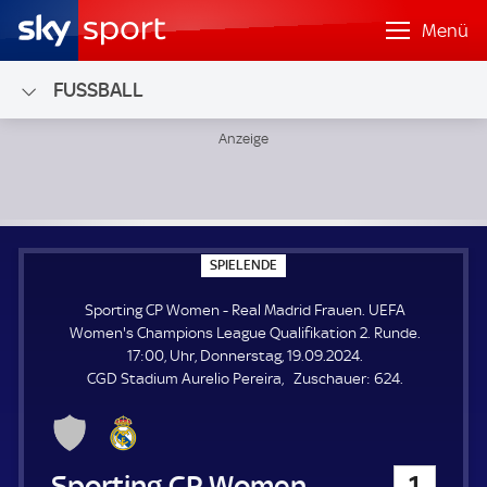
Menü
FUSSBALL
Sporting CP Women - Real Madrid Frauen; UEFA Women's C
S
SPIELENDE
P
I
Sporting CP Women - Real Madrid Frauen. UEFA
E
L
Women's Champions League Qualifikation 2. Runde.
E
17:00, Uhr, Donnerstag, 19.09.2024.
N
D
Z
CGD Stadium Aurelio Pereira
Zuschauer:
624.
E
u
s
c
h
Sporting CP Women
1