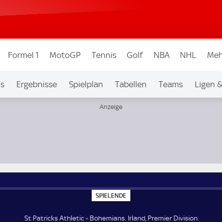
Formel 1
MotoGP
Tennis
Golf
NBA
NHL
Meh
os
Ergebnisse
Spielplan
Tabellen
Teams
Ligen 
S
SPIELENDE
P
I
E
St Patricks Athletic - Bohemians. Irland, Premier Division.