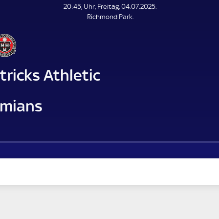
L
20:45, Uhr, Freitag, 04.07.2025.
E
Richmond Park.
N
D
E
tricks Athletic
mians