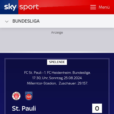
Menü
BUNDESLIGA
FC St. Pauli - 1. FC Heidenheim; Bundesliga
S
SPIELENDE
P
I
FC St. Pauli - 1. FC Heidenheim. Bundesliga.
E
L
17:30, Uhr, Sonntag, 25.08.2024.
E
Z
Millerntor-Stadion
Zuschauer:
29.157.
N
D
u
E
s
c
h
FC St. Pauli
0
a