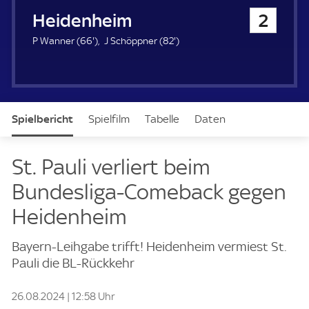
u
1. FC Heidenheim
2
e
r
6
8
P Wanner (
66'
)
J Schöppner (
82'
)
6
2
.
.
m
m
i
i
n
n
Spielbericht
Spielfilm
Tabelle
Daten
u
u
t
t
e
e
Aufstellung
Live
St. Pauli verliert beim
Bundesliga-Comeback gegen
Heidenheim
Bayern-Leihgabe trifft! Heidenheim vermiest St.
Pauli die BL-Rückkehr
26.08.2024 | 12:58 Uhr