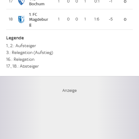
17
1
0
0
1
0:1
-1
0
Bochum
1. FC
18
Magdebur
1
0
0
1
1:6
-5
0
g
Legende
1., 2.: Aufsteiger
3.: Relegation (Aufstieg)
16.: Relegation
17., 18.: Absteiger