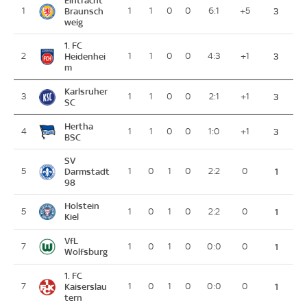
Eintracht
1
Braunsch
1
1
0
0
6:1
+5
3
weig
1. FC
2
Heidenhei
1
1
0
0
4:3
+1
3
m
Karlsruher
3
1
1
0
0
2:1
+1
3
SC
Hertha
4
1
1
0
0
1:0
+1
3
BSC
SV
5
Darmstadt
1
0
1
0
2:2
0
1
98
Holstein
5
1
0
1
0
2:2
0
1
Kiel
VfL
7
1
0
1
0
0:0
0
1
Wolfsburg
1. FC
7
Kaiserslau
1
0
1
0
0:0
0
1
tern