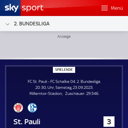
Menü
2. BUNDESLIGA
FC St. Pauli - FC Schalke 04; 2. Bundesliga
S
SPIELENDE
P
I
FC St. Pauli - FC Schalke 04. 2. Bundesliga.
E
L
20:30, Uhr, Samstag, 23.09.2023.
E
Z
Millerntor-Stadion
Zuschauer:
29.546.
N
D
u
E
s
c
h
FC St. Pauli
3
a