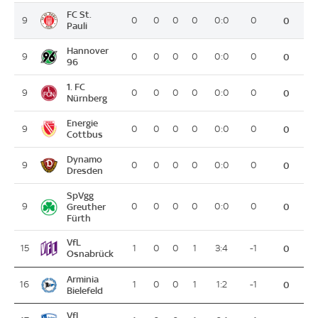
FC St.
9
0
0
0
0
0:0
0
0
Pauli
Hannover
9
0
0
0
0
0:0
0
0
96
1. FC
9
0
0
0
0
0:0
0
0
Nürnberg
Energie
9
0
0
0
0
0:0
0
0
Cottbus
Dynamo
9
0
0
0
0
0:0
0
0
Dresden
SpVgg
9
Greuther
0
0
0
0
0:0
0
0
Fürth
VfL
15
1
0
0
1
3:4
-1
0
Osnabrück
Arminia
16
1
0
0
1
1:2
-1
0
Bielefeld
VfL