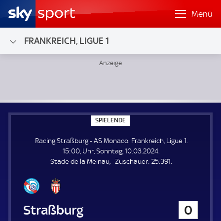
Menü
FRANKREICH, LIGUE 1
Racing Straßburg - AS Monaco; Frankreich, Ligue 1
S
SPIELENDE
P
I
Racing Straßburg - AS Monaco. Frankreich, Ligue 1.
E
L
15:00, Uhr, Sonntag, 10.03.2024.
E
Z
Stade de la Meinau
Zuschauer:
25.391.
N
D
u
E
s
c
h
Racing Straßburg
0
a