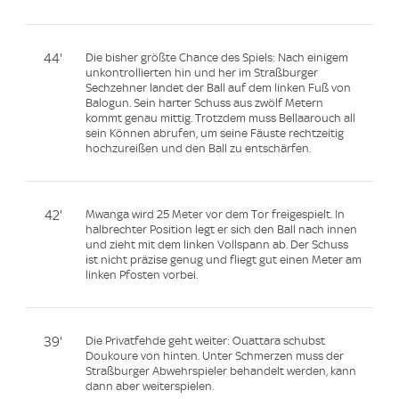
44'
Die bisher größte Chance des Spiels: Nach einigem
unkontrollierten hin und her im Straßburger
Sechzehner landet der Ball auf dem linken Fuß von
Balogun. Sein harter Schuss aus zwölf Metern
kommt genau mittig. Trotzdem muss Bellaarouch all
sein Können abrufen, um seine Fäuste rechtzeitig
hochzureißen und den Ball zu entschärfen.
42'
Mwanga wird 25 Meter vor dem Tor freigespielt. In
halbrechter Position legt er sich den Ball nach innen
und zieht mit dem linken Vollspann ab. Der Schuss
ist nicht präzise genug und fliegt gut einen Meter am
linken Pfosten vorbei.
39'
Die Privatfehde geht weiter: Ouattara schubst
Doukoure von hinten. Unter Schmerzen muss der
Straßburger Abwehrspieler behandelt werden, kann
dann aber weiterspielen.