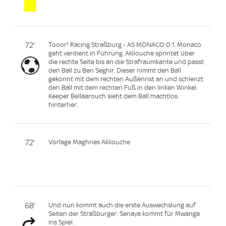
72'
Tooor! Racing Straßburg - AS MONACO 0:1. Monaco
geht verdient in Führung. Akliouche sprintet über
die rechte Seite bis an die Strafraumkante und passt
den Ball zu Ben Seghir. Dieser nimmt den Ball
gekonnt mit dem rechten Außenrist an und schlenzt
den Ball mit dem rechten Fuß in den linken Winkel.
Keeper Bellaarouch sieht dem Ball machtlos
hinterher.
72'
Vorlage Maghnes Akliouche
68'
Und nun kommt auch die erste Auswechslung auf
Seiten der Straßburger: Senaya kommt für Mwanga
ins Spiel.