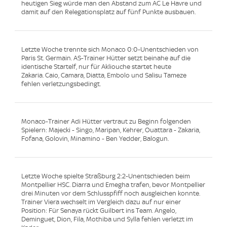
heutigen Sieg würde man den Abstand zum AC Le Havre und
damit auf den Relegationsplatz auf fünf Punkte ausbauen.
Letzte Woche trennte sich Monaco 0:0-Unentschieden von
Paris St. Germain. AS-Trainer Hütter setzt beinahe auf die
identische Startelf, nur für Akliouche startet heute
Zakaria. Caio, Camara, Diatta, Embolo und Salisu Tameze
fehlen verletzungsbedingt.
Monaco-Trainer Adi Hütter vertraut zu Beginn folgenden
Spielern: Majecki - Singo, Maripan, Kehrer, Ouattara - Zakaria,
Fofana, Golovin, Minamino - Ben Yedder, Balogun.
Letzte Woche spielte Straßburg 2:2-Unentschieden beim
Montpellier HSC. Diarra und Emegha trafen, bevor Montpellier
drei Minuten vor dem Schlusspfiff noch ausgleichen konnte.
Trainer Viera wechselt im Vergleich dazu auf nur einer
Position: Für Senaya rückt Guilbert ins Team. Angelo,
Deminguet, Dion, Fila, Mothiba und Sylla fehlen verletzt im