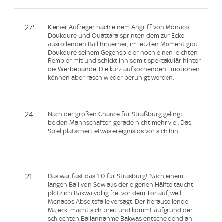
27'
Kleiner Aufreger nach einem Angriff von Monaco.
Doukoure und Ouattara sprinten dem zur Ecke
ausrollenden Ball hinterher, im letzten Moment gibt
Doukoure seinem Gegenspieler noch einen leichten
Rempler mit und schickt ihn somit spektakulär hinter
die Werbebande. Die kurz aufkochenden Emotionen
können aber rasch wieder beruhigt werden.
24'
Nach der großen Chance für Straßburg gelingt
beiden Mannschaften gerade nicht mehr viel. Das
Spiel plätschert etwas ereignislos vor sich hin.
21'
Das war fast das 1:0 für Strasburg! Nach einem
langen Ball von Sow aus der eigenen Hälfte taucht
plötzlich Bakwa völlig frei vor dem Tor auf, weil
Monacos Abseitsfalle versagt. Der herauseilende
Majecki macht sich breit und kommt aufgrund der
schlechten Ballannahme Bakwas entscheidend an