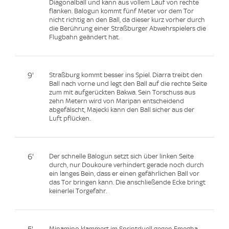
Diagonalball und kann aus vollem Lauf von rechte
flanken. Balogun kommt fünf Meter vor dem Tor
nicht richtig an den Ball, da dieser kurz vorher durch
die Berührung einer Straßburger Abwehrspielers die
Flugbahn geändert hat.
9'
Straßburg kommt besser ins Spiel. Diarra treibt den
Ball nach vorne und legt den Ball auf die rechte Seite
zum mit aufgerückten Bakwa. Sein Torschuss aus
zehn Metern wird von Maripan entscheidend
abgefälscht, Majecki kann den Ball sicher aus der
Luft pflücken.
6'
Der schnelle Balogun setzt sich über linken Seite
durch, nur Doukoure verhindert gerade noch durch
ein langes Bein, dass er einen gefährlichen Ball vor
das Tor bringen kann. Die anschließende Ecke bringt
keinerlei Torgefahr.
Minamino klammert im Sprintduell gegen Emegha