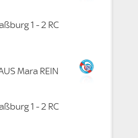
aßburg 1 - 2 RC
RAUS Mara REIN
aßburg 1 - 2 RC