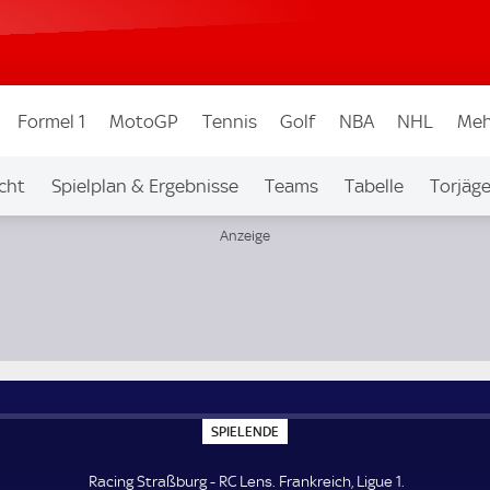
Formel 1
MotoGP
Tennis
Golf
NBA
NHL
Meh
cht
Spielplan & Ergebnisse
Teams
Tabelle
Torjäge
S
SPIELENDE
P
I
E
Racing Straßburg - RC Lens. Frankreich, Ligue 1.