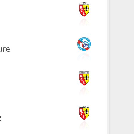
ure
z