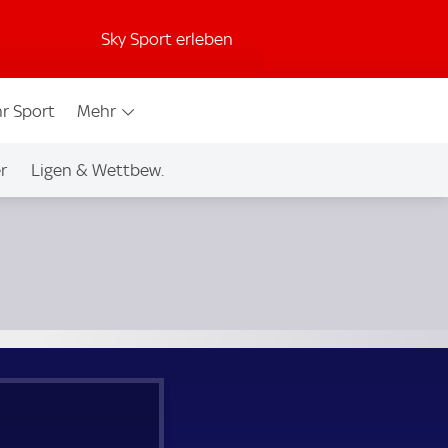
Sky Sport erleben
r Sport
Mehr
r
Ligen & Wettbew.