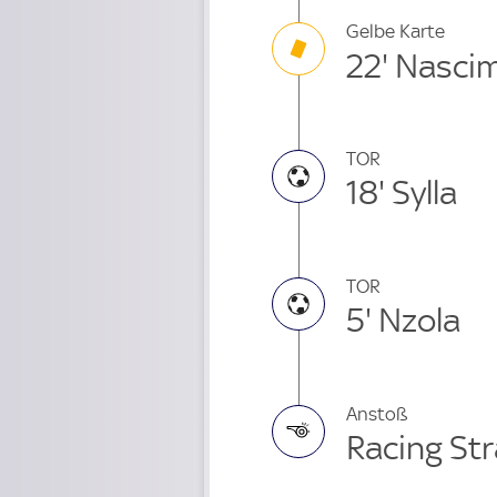
Gelbe Karte
22' Nasci
TOR
18' Sylla
TOR
5' Nzola
Anstoß
Racing St