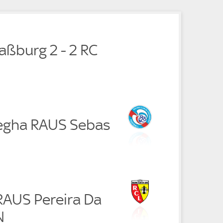
e
aßburg 2 - 2 RC
egha RAUS Sebas
RAUS Pereira Da
N