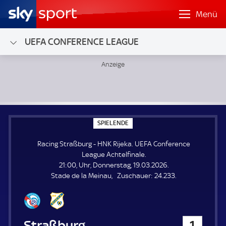
Menü
UEFA CONFERENCE LEAGUE
Racing Straßburg - HNK Rijeka; UEFA Conference League Ac
S
SPIELENDE
P
I
Racing Straßburg - HNK Rijeka. UEFA Conference
E
L
League Achtelfinale.
E
21:00, Uhr, Donnerstag, 19.03.2026.
N
D
Z
Stade de la Meinau
Zuschauer:
24.233.
E
u
s
c
h
Racing Straßburg
1