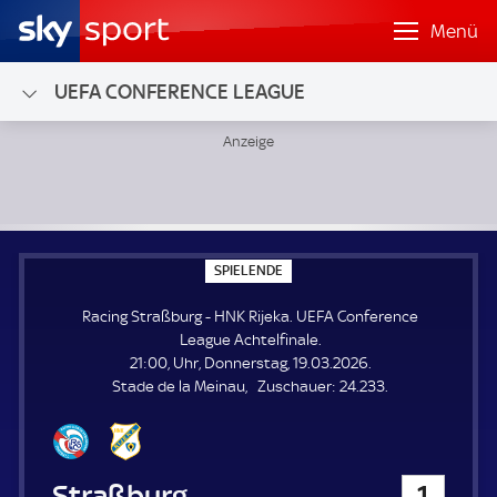
Menü
UEFA CONFERENCE LEAGUE
Racing Straßburg - HNK Rijeka; UEFA Conference League Ac
S
SPIELENDE
P
I
Racing Straßburg - HNK Rijeka. UEFA Conference
E
L
League Achtelfinale.
E
21:00, Uhr, Donnerstag, 19.03.2026.
N
D
Z
Stade de la Meinau
Zuschauer:
24.233.
E
u
s
c
h
Racing Straßburg
1