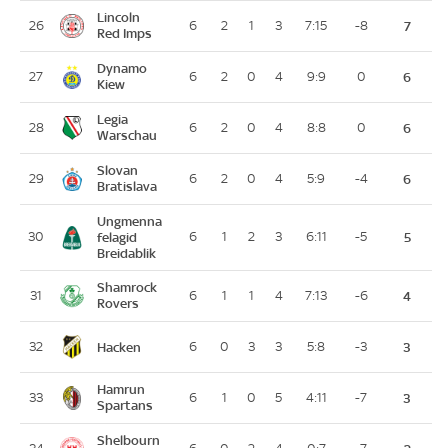
Lincoln
26
6
2
1
3
7:15
-8
7
Red Imps
Dynamo
27
6
2
0
4
9:9
0
6
Kiew
Legia
28
6
2
0
4
8:8
0
6
Warschau
Slovan
29
6
2
0
4
5:9
-4
6
Bratislava
Ungmenna
30
felagid
6
1
2
3
6:11
-5
5
Breidablik
Shamrock
31
6
1
1
4
7:13
-6
4
Rovers
Hacken
32
6
0
3
3
5:8
-3
3
Hamrun
33
6
1
0
5
4:11
-7
3
Spartans
Shelbourn