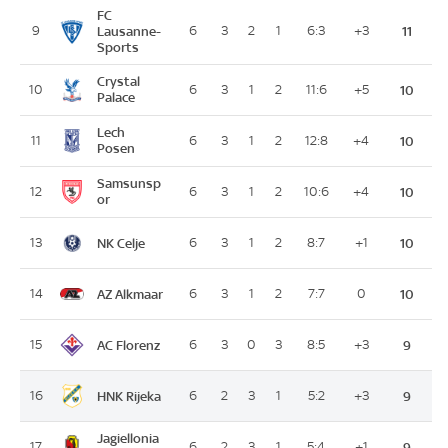
FC
9
Lausanne-
6
3
2
1
6:3
+3
11
Sports
Crystal
10
6
3
1
2
11:6
+5
10
Palace
Lech
11
6
3
1
2
12:8
+4
10
Posen
Samsunsp
12
6
3
1
2
10:6
+4
10
or
NK Celje
13
6
3
1
2
8:7
+1
10
AZ Alkmaar
14
6
3
1
2
7:7
0
10
AC Florenz
15
6
3
0
3
8:5
+3
9
HNK Rijeka
16
6
2
3
1
5:2
+3
9
Jagiellonia
17
6
2
3
1
5:4
+1
9