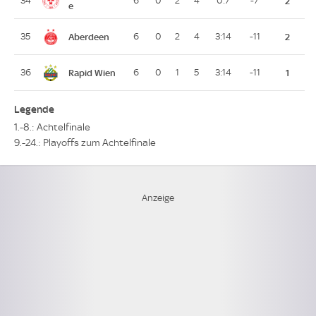
34
6
0
2
4
0:7
-7
2
e
Aberdeen
35
6
0
2
4
3:14
-11
2
Rapid Wien
36
6
0
1
5
3:14
-11
1
Legende
1.-8.: Achtelfinale
9.-24.: Playoffs zum Achtelfinale