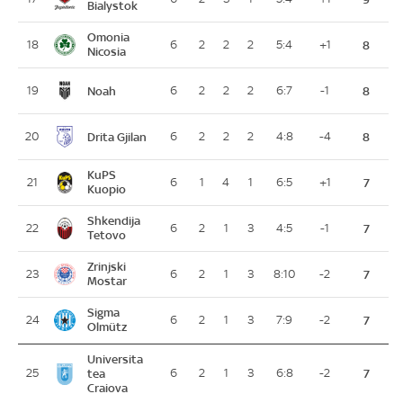
Bialystok
Omonia
18
6
2
2
2
5:4
+1
8
Nicosia
Noah
19
6
2
2
2
6:7
-1
8
Drita Gjilan
20
6
2
2
2
4:8
-4
8
KuPS
21
6
1
4
1
6:5
+1
7
Kuopio
Shkendija
22
6
2
1
3
4:5
-1
7
Tetovo
Zrinjski
23
6
2
1
3
8:10
-2
7
Mostar
Sigma
24
6
2
1
3
7:9
-2
7
Olmütz
Universita
25
tea
6
2
1
3
6:8
-2
7
Craiova