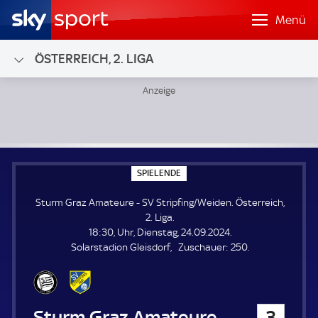
Menü
ÖSTERREICH, 2. LIGA
Sturm Graz Amateure - SV Stripfing/Weiden; Österreich, 2.
S
SPIELENDE
P
I
Sturm Graz Amateure - SV Stripfing/Weiden. Österreich,
E
L
2. Liga.
E
18:30, Uhr, Dienstag, 24.09.2024.
N
D
Z
Solarstadion Gleisdorf
Zuschauer:
250.
E
u
s
c
h
Sturm Graz Amateure
3