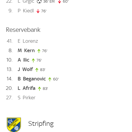
22
L
Grgic
36. minute
36'
EM
60'
60. minute
9
P
Kiedl
76'
76. minute
Reservebank
41
E
Lorenz
8
M
Kern
76'
76. minute
10
A
Ilic
76'
76. minute
13
J
Wolf
83'
83. minute
14
B
Beganovic
60'
60. minute
20
L
Afrifa
83'
83. minute
27
S
Pirker
Stripfing