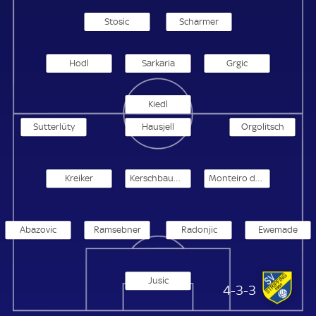
Stosic
Scharmer
Hodl
Sarkaria
Grgic
Kiedl
Sutterlüty
Hausjell
Orgolitsch
Kreiker
Kerschbaumer
Monteiro de Andrade
Abazovic
Ramsebner
Radonjic
Ewemade
Jusic
SV Stripfing/Weiden
4-3-3