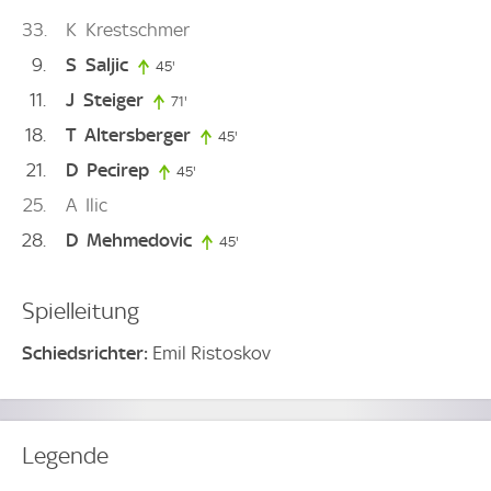
33
K
Krestschmer
9
S
Saljic
45'
45. minute
11
J
Steiger
71'
71. minute
18
T
Altersberger
45'
45. minute
21
D
Pecirep
45'
45. minute
25
A
Ilic
28
D
Mehmedovic
45'
45. minute
Spielleitung
Schiedsrichter:
Emil Ristoskov
Legende