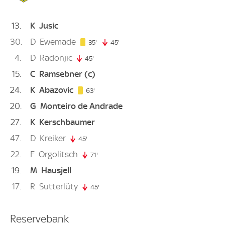
13
K
Jusic
30
D
Ewemade
35. minute
35'
45'
45. minute
4
D
Radonjic
45'
45. minute
15
C
Ramsebner
(c)
24
K
Abazovic
63. minute
63'
20
G
Monteiro de Andrade
27
K
Kerschbaumer
47
D
Kreiker
45'
45. minute
22
F
Orgolitsch
71'
71. minute
19
M
Hausjell
17
R
Sutterlüty
45'
45. minute
Reservebank