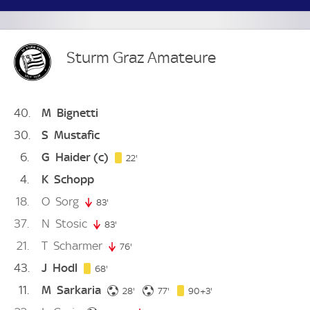
Sturm Graz Amateure
40
M
Bignetti
30
S
Mustafic
6
G
Haider
(c)
22. minute
22'
4
K
Schopp
18
O
Sorg
83'
83. minute
37
N
Stosic
83'
83. minute
21
T
Scharmer
76'
76. minute
43
J
Hodl
68. minute
68'
11
M
Sarkaria
28. minute
77. minute
93. minute
28'
77'
90+3'