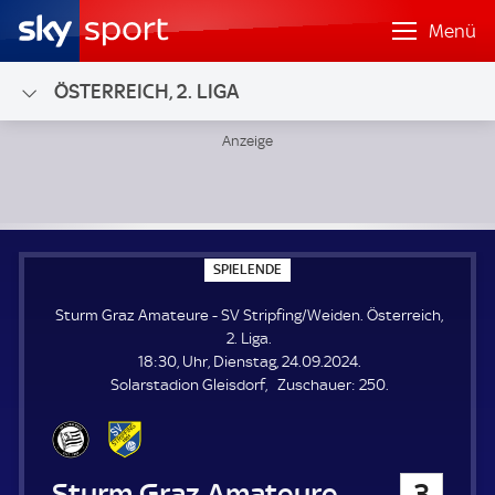
Menü
ÖSTERREICH, 2. LIGA
Sturm Graz Amateure - SV Stripfing/Weiden; Österreich, 2.
S
SPIELENDE
P
I
Sturm Graz Amateure - SV Stripfing/Weiden. Österreich,
E
L
2. Liga.
E
18:30, Uhr, Dienstag, 24.09.2024.
N
D
Z
Solarstadion Gleisdorf
Zuschauer:
250.
E
u
s
c
h
Sturm Graz Amateure
3