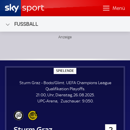
Menü
FUSSBALL
Sturm Graz - Bodo/Glimt; UEFA Champions League Qualifik
S
SPIELENDE
P
I
Sturm Graz - Bodo/Glimt. UEFA Champions League
E
L
Qualifikation Playoffs.
E
21:00, Uhr, Dienstag, 26.08.2025.
N
D
Z
UPC-Arena
Zuschauer:
9.050.
E
u
s
c
h
Sturm Graz
2