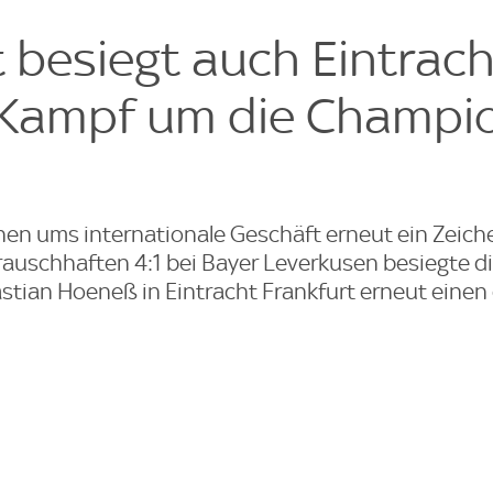
e
t besiegt auch Eintrach
 Kampf um die Champi
nen ums internationale Geschäft erneut ein Zeich
rauschhaften 4:1 bei Bayer Leverkusen besiegte d
tian Hoeneß in Eintracht Frankfurt erneut einen