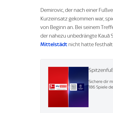
Demirovic, der nach einer Fußv
Kurzeinsatz gekommen war, spie
von Beginn an. Bei seinem Treffe
der nahezu unbedrängte Kauã S
Mittelstädt
nicht hatte festhal
Spitzenfu
Sichere dir 
186 Spiele d