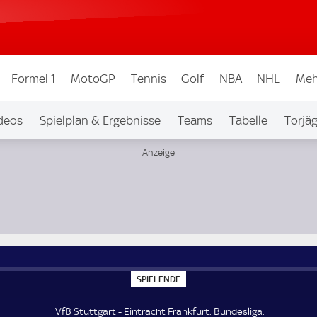
Formel 1
MotoGP
Tennis
Golf
NBA
NHL
Meh
deos
Spielplan & Ergebnisse
Teams
Tabelle
Torjä
S
SPIELENDE
P
I
E
VfB Stuttgart - Eintracht Frankfurt. Bundesliga.