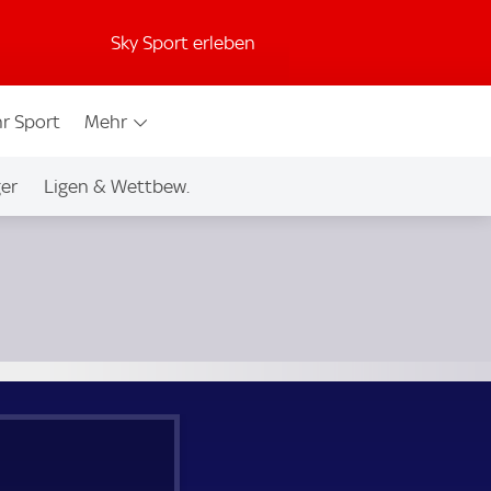
Sky Sport erleben
r Sport
Mehr
ger
Ligen & Wettbew.