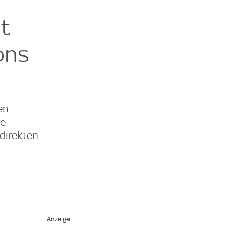
t
ons
en
ie
 direkten