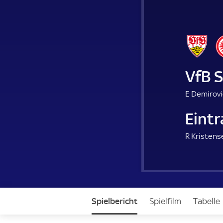
VfB 
E Demirovi
Eintr
R Kristens
Spielbericht
Spielfilm
Tabelle