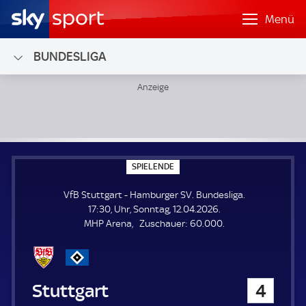
Menü
BUNDESLIGA
VfB Stuttgart - Hamburger SV; Bundesliga
S
SPIELENDE
P
I
VfB Stuttgart - Hamburger SV. Bundesliga.
E
L
17:30, Uhr, Sonntag, 12.04.2026.
E
Z
MHP Arena
Zuschauer:
60.000.
N
D
u
E
s
c
h
VfB Stuttgart
4
a