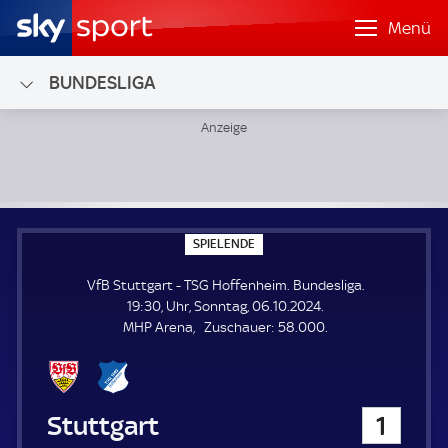
Menü
BUNDESLIGA
VfB Stuttgart - TSG Hoffenheim; Bundesliga
S
SPIELENDE
P
I
VfB Stuttgart - TSG Hoffenheim. Bundesliga.
E
L
19:30, Uhr, Sonntag, 06.10.2024.
E
Z
MHP Arena
Zuschauer:
58.000.
N
D
u
E
s
c
h
VfB Stuttgart
1
a