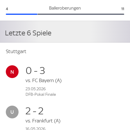
Stuttgart:
Hof
Balleroberungen
4
11
Letzte 6 Spiele
Stuttgart
0 - 3
vs.
FC Bayern
(A)
23.05.2026
DFB-Pokal Finale
2 - 2
vs.
Frankfurt
(A)
16.05.2026