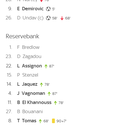
9
E
Demirovic
5. minute
5'
26
D
Undav
(c)
58. minute
58'
68'
68. minute
Reservebank
1
F
Bredlow
23
D
Zagadou
22
L
Assignon
87'
87. minute
15
P
Stenzel
14
L
Jaquez
78'
78. minute
4
J
Vagnoman
87'
87. minute
11
B
El Khannouss
78'
78. minute
27
B
Bouanani
8
T
Tomas
97. minute
68'
68. minute
90+7'