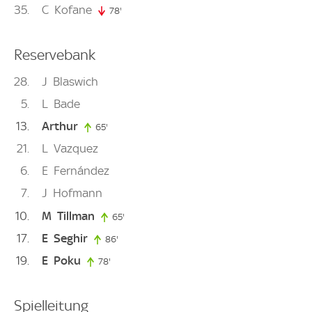
35
C
Kofane
78'
78. minute
Reservebank
28
J
Blaswich
5
L
Bade
13
Arthur
65'
65. minute
21
L
Vazquez
6
E
Fernández
7
J
Hofmann
10
M
Tillman
65'
65. minute
17
E
Seghir
86'
86. minute
19
E
Poku
78'
78. minute
Spielleitung