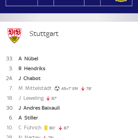
Stuttgart
33
A
Nübel
3
R
Hendriks
24
J
Chabot
7
M
Mittelstädt
52. minute
45+7'
EM
78'
78. minute
18
J
Leweling
87'
87. minute
30
J
Andres Baixauli
6
A
Stiller
10
C
Führich
80. minute
80'
87'
87. minute
28
N
Nartey
78'
78. minute