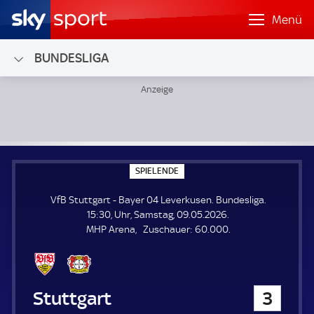
Menü
BUNDESLIGA
VfB Stuttgart - Bayer 04 Leverkusen; Bundesliga
S
SPIELENDE
P
I
VfB Stuttgart - Bayer 04 Leverkusen. Bundesliga.
E
L
15:30, Uhr, Samstag, 09.05.2026.
E
Z
MHP Arena
Zuschauer:
60.000.
N
D
u
E
s
c
h
VfB Stuttgart
3
a