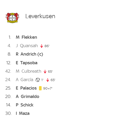
Leverkusen
1
M
Flekken
4
J
Quansah
86'
86. minute
8
R
Andrich
(c)
12
E
Tapsoba
42
M
Culbreath
65'
65. minute
24
A
García
1. minute
1'
65'
65. minute
25
E
Palacios
97. minute
90+7'
20
A
Grimaldo
14
P
Schick
30
I
Maza