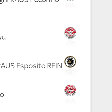
wu
RAUS Esposito REIN
lo