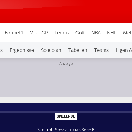
Formel 1
MotoGP
Tennis
Golf
NBA
NHL
Meh
os
Ergebnisse
Spielplan
Tabellen
Teams
Ligen 
S
SPIELENDE
P
I
E
Südtirol - Spezia. Italian Serie B.