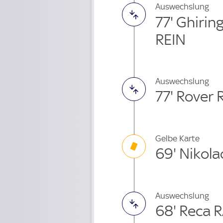
Auswechslung
77' Ghirin
REIN
Auswechslung
77' Rover 
Gelbe Karte
69' Nikol
Auswechslung
68' Reca 