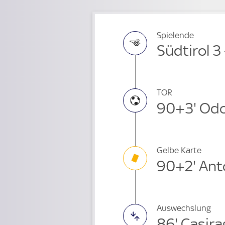
Spielende
Südtirol 3
TOR
90+3' Od
Gelbe Karte
90+2' Ant
Auswechslung
86' Casir