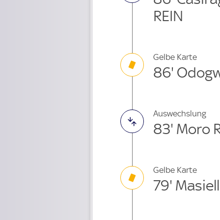
REIN
Gelbe Karte
86' Odog
Auswechslung
83' Moro 
Gelbe Karte
79' Masiel