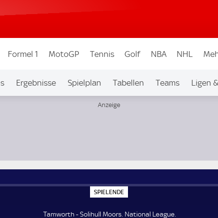
Formel 1
MotoGP
Tennis
Golf
NBA
NHL
Meh
os
Ergebnisse
Spielplan
Tabellen
Teams
Ligen 
S
SPIELENDE
P
I
E
Tamworth - Solihull Moors. National League.