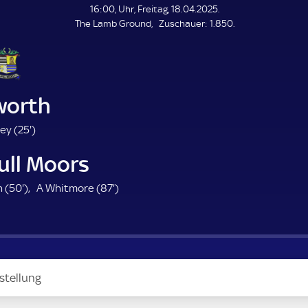
L
16:00, Uhr, Freitag, 18.04.2025.
E
Z
The Lamb Ground
Zuschauer:
1.850.
N
D
u
E
s
c
h
a
orth
u
e
2
ey (
25'
)
r
5
ull Moors
.
m
5
8
 (
50'
)
A Whitmore (
87'
)
i
0
7
n
.
.
u
m
m
t
i
i
e
n
n
stellung
u
u
t
t