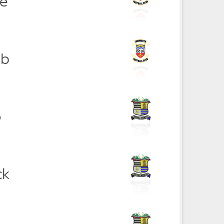
re
mb
o
ck