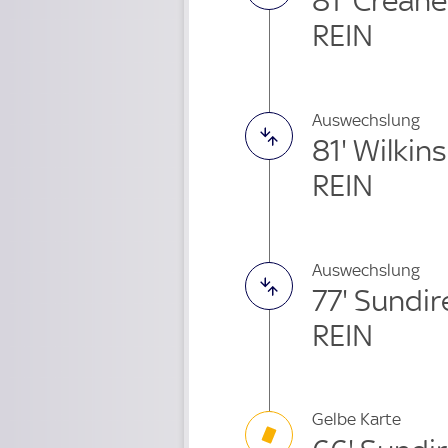
81' Crean
REIN
Auswechslung
81' Wilki
REIN
Auswechslung
77' Sundir
REIN
Gelbe Karte