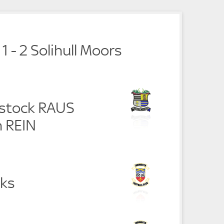
e
e
 - 2 Solihull Moors
stock RAUS
 REIN
ks