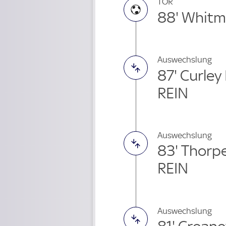
TOR
88' Whitm
Auswechslung
87' Curle
REIN
Auswechslung
83' Thorp
REIN
Auswechslung