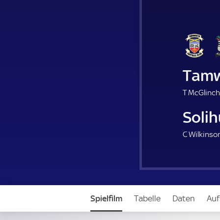
Tamw
T McGlinch
Solih
C Wilkinson
Spielfilm
Tabelle
Daten
Auf