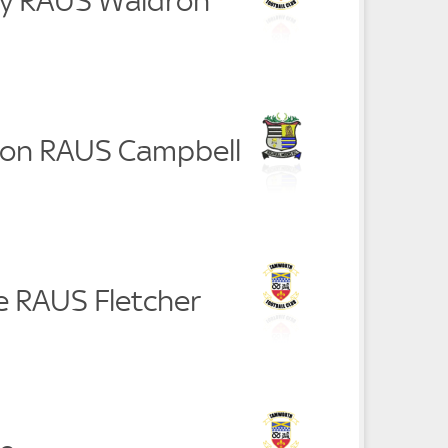
ey RAUS Waldron
nson RAUS Campbell
e RAUS Fletcher