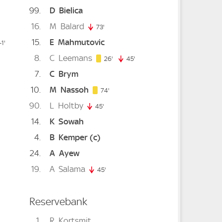
99
D
Bielica
16
M
Balard
73'
73. minute
15
E
Mahmutovic
ute
1'
91. minute
8
C
Leemans
26. minute
26'
45'
45. minute
7
C
Brym
10
M
Nassoh
74. minute
inute
74'
90
L
Holtby
45'
45. minute
14
K
Sowah
4
B
Kemper
(c)
inute
24
A
Ayew
te
19
A
Salama
45'
45. minute
Reservebank
1
R
Kortsmit