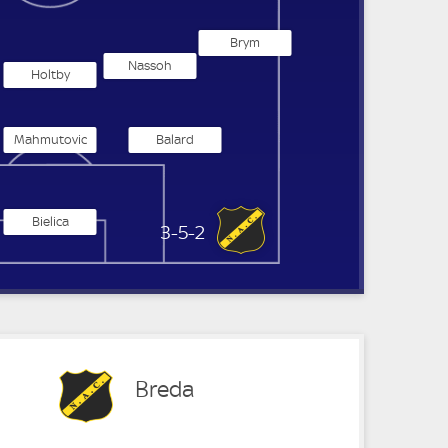
Brym
Nassoh
Holtby
Mahmutovic
Balard
Bielica
NAC Breda
3-5-2
Breda