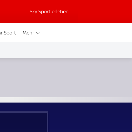
Sky Sport erleben
r Sport
Mehr