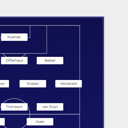
Koeman
Offerhaus
Bakker
oer
Rossen
Hardeveld
Thórisson
van Duijn
Ayew