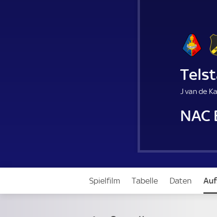
Telst
J van de K
NAC 
Spielfilm
Tabelle
Daten
Auf