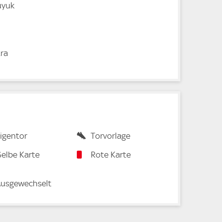
uyuk
tra
igentor
Torvorlage
elbe Karte
Rote Karte
usgewechselt