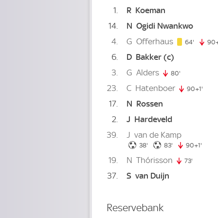
1
R
Koeman
14
N
Ogidi Nwankwo
4
G
Offerhaus
64. min
64'
90+
6
D
Bakker
(c)
3
G
Alders
80'
80. minute
23
C
Hatenboer
90+1'
91. m
17
N
Rossen
2
J
Hardeveld
39
J
van de Kamp
38. minute
83. minute
38'
83'
90+1'
91. m
19
N
Thórisson
73'
73. minu
37
S
van Duijn
Reservebank