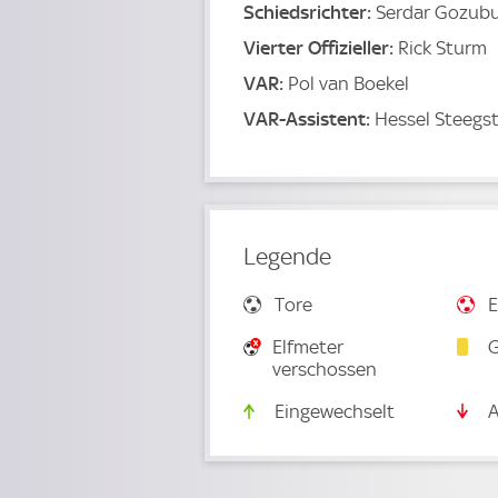
Schiedsrichter:
Serdar Gozub
Vierter Offizieller:
Rick Sturm
VAR:
Pol van Boekel
VAR-Assistent:
Hessel Steegs
Legende
Tore
E
Elfmeter
G
verschossen
Eingewechselt
A