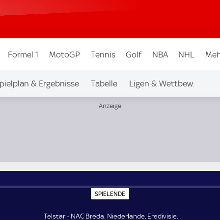
Formel 1
MotoGP
Tennis
Golf
NBA
NHL
Meh
pielplan & Ergebnisse
Tabelle
Ligen & Wettbew.
S
SPIELENDE
P
I
E
Telstar - NAC Breda. Niederlande, Eredivisie.