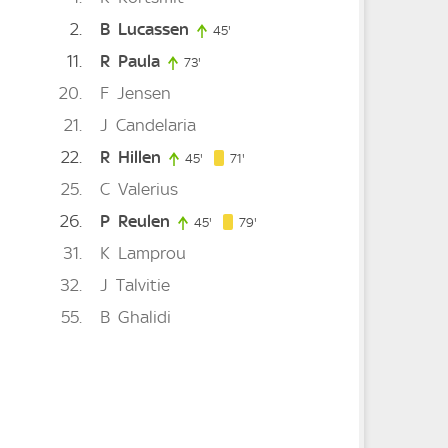
2
B
Lucassen
45'
45. minute
11
R
Paula
73'
73. minute
20
F
Jensen
21
J
Candelaria
22
R
Hillen
71. minute
45'
45. minute
71'
25
C
Valerius
te
26
P
Reulen
79. minute
45'
45. minute
79'
31
K
Lamprou
e
32
J
Talvitie
. minute
55
B
Ghalidi