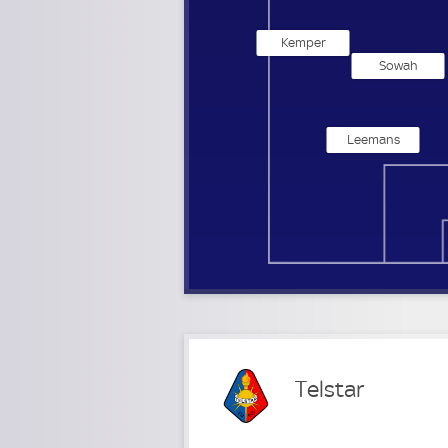
Kemper
Sowah
Leemans
Telstar