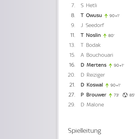
7
S
Hetli
8
T
Owusu
90+1'
91. minute
9
J
Seedorf
11
T
Noslin
80'
80. minute
13
T
Bodak
15
A
Bouchouari
16
D
Mertens
90+1'
91. minu
20
D
Reiziger
21
D
Koswal
90+1'
91. minut
27
P
Brouwer
85
73'
73. minute
85'
29
D
Malone
Spielleitung