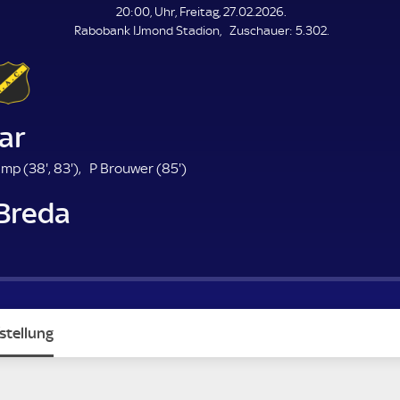
L
20:00, Uhr, Freitag, 27.02.2026.
E
Z
Rabobank IJmond Stadion
Zuschauer:
5.302.
N
D
u
E
s
c
h
a
ar
u
e
3
8
8
amp (
38'
,
83'
)
P Brouwer (
85'
)
r
8
3
5
Breda
.
.
.
m
m
m
i
i
i
n
n
n
u
u
u
t
t
t
e
e
e
stellung