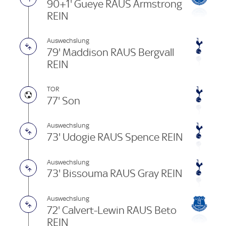
90+1' Gueye RAUS Armstrong
REIN
Auswechslung
79' Maddison RAUS Bergvall
REIN
TOR
77' Son
Auswechslung
73' Udogie RAUS Spence REIN
Auswechslung
73' Bissouma RAUS Gray REIN
Auswechslung
72' Calvert-Lewin RAUS Beto
REIN