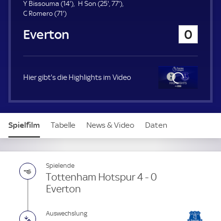
u
1
2
7
Y Bissouma (
14'
)
H Son (
25'
,
77'
)
e
7
4
5
7
C Romero (
71'
)
r
1
.
.
.
Everton
0
.
m
m
m
m
i
i
i
i
n
n
n
n
u
u
u
u
t
t
t
Hier gibt's die Highlights im Video
t
e
e
e
e
Clo
se
Spielfilm
Tabelle
News & Video
Daten
Aufstellung
Live
Spielende
Tottenham Hotspur 4 - 0
Everton
Auswechslung