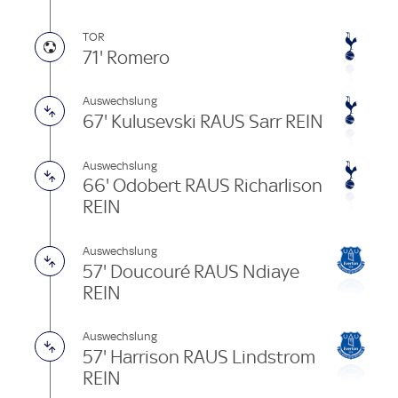
TOR
71' Romero
Auswechslung
67' Kulusevski RAUS Sarr REIN
Auswechslung
66' Odobert RAUS Richarlison
REIN
Auswechslung
57' Doucouré RAUS Ndiaye
REIN
Auswechslung
57' Harrison RAUS Lindstrom
REIN