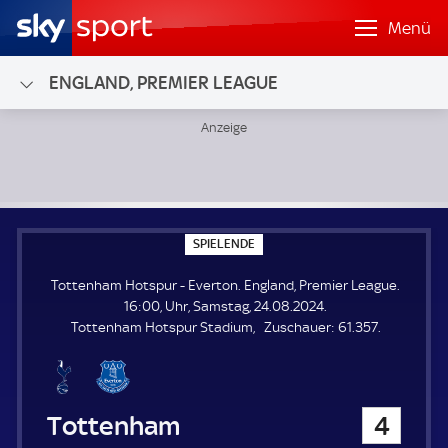
Menü
ENGLAND, PREMIER LEAGUE
Tottenham Hotspur - Everton; England, Premier League
S
SPIELENDE
P
I
Tottenham Hotspur - Everton. England, Premier League.
E
L
16:00, Uhr, Samstag, 24.08.2024.
E
Z
Tottenham Hotspur Stadium
Zuschauer:
61.357.
N
D
u
E
s
c
h
Tottenham Hotspur
4
a