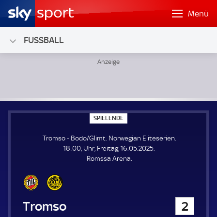
Menü
FUSSBALL
Tromso - Bodo/Glimt; Norwegian Eliteserien
S
SPIELENDE
P
I
Tromso - Bodo/Glimt. Norwegian Eliteserien.
E
L
18:00, Uhr, Freitag, 16.05.2025.
E
Romssa Arena.
N
D
E
Tromso
2