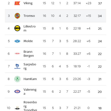
Viking
2
15
12
1
2
37:14
+23
37
Tromso
3
16
10
4
2
32:17
+15
34
Lillestro
4
15
8
1
6
22:18
+4
25
m
Molde
5
15
7
3
5
28:22
+6
24
Brann
6
16
7
1
8
33:27
+6
22
Bergen
Sarpsbo
7
15
6
4
5
18:19
-1
22
rg
HamKam
8
15
6
3
6
23:26
-3
21
Valereng
9
15
6
2
7
22:27
-5
20
a
Rosenbo
rg
10
15
5
3
7
21:21
0
18
Trondhei