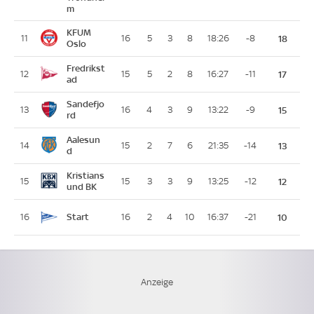
m
KFUM
11
16
5
3
8
18:26
-8
18
Oslo
Fredrikst
12
15
5
2
8
16:27
-11
17
ad
Sandefjo
13
16
4
3
9
13:22
-9
15
rd
Aalesun
14
15
2
7
6
21:35
-14
13
d
Kristians
15
15
3
3
9
13:25
-12
12
und BK
Start
16
16
2
4
10
16:37
-21
10