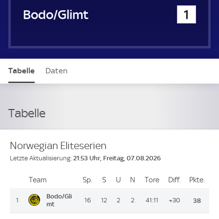
Bodo/Glimt
1
Tabelle
Daten
Tabelle
Norwegian Eliteserien
21:53 Uhr, Freitag, 07.08.2026
Letzte Aktualisierung:
Team
Team
Sp.
Spiele
S
Siege
U
Unentschieden
N
Niederlagen
Tore
Tore
Diff.
Differenz
Pkte.
Pun
Platz
Bodo/Gli
1
16
12
2
2
41:11
+30
38
mt