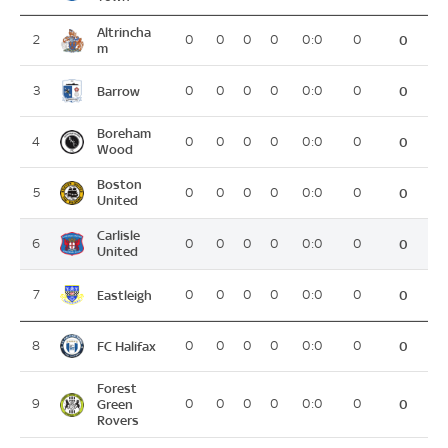
Altrincha
2
0
0
0
0
0:0
0
0
m
Barrow
3
0
0
0
0
0:0
0
0
Boreham
4
0
0
0
0
0:0
0
0
Wood
Boston
5
0
0
0
0
0:0
0
0
United
Carlisle
6
0
0
0
0
0:0
0
0
United
Eastleigh
7
0
0
0
0
0:0
0
0
FC Halifax
8
0
0
0
0
0:0
0
0
Forest
9
Green
0
0
0
0
0:0
0
0
Rovers