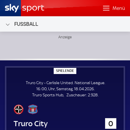
Menü
FUSSBALL
Truro City - Carlisle United; National League
S
SPIELENDE
P
I
Truro City - Carlisle United. National League.
E
L
16:00, Uhr, Samstag, 18.04.2026.
E
Z
Truro Sports Hub
Zuschauer:
2.928.
N
D
u
E
s
c
h
Truro City
0
a