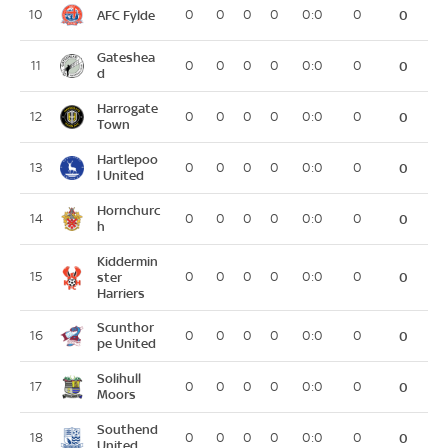
AFC Fylde
10
0
0
0
0
0:0
0
0
Gateshea
11
0
0
0
0
0:0
0
0
d
Harrogate
12
0
0
0
0
0:0
0
0
Town
Hartlepoo
13
0
0
0
0
0:0
0
0
l United
Hornchurc
14
0
0
0
0
0:0
0
0
h
Kiddermin
15
ster
0
0
0
0
0:0
0
0
Harriers
Scunthor
16
0
0
0
0
0:0
0
0
pe United
Solihull
17
0
0
0
0
0:0
0
0
Moors
Southend
18
0
0
0
0
0:0
0
0
United