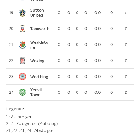
Sutton
19
0
0
0
0
0:0
0
0
United
Tamworth
20
0
0
0
0
0:0
0
0
Wealdsto
21
0
0
0
0
0:0
0
0
ne
Woking
22
0
0
0
0
0:0
0
0
Worthing
23
0
0
0
0
0:0
0
0
Yeovil
24
0
0
0
0
0:0
0
0
Town
Legende
1.: Aufsteiger
2.-7.: Relegation (Aufstieg)
21., 22., 23., 24.: Absteiger