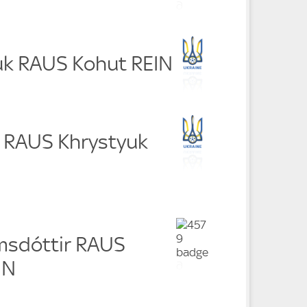
uk RAUS Kohut REIN
a RAUS Khrystyuk
lmsdóttir RAUS
IN