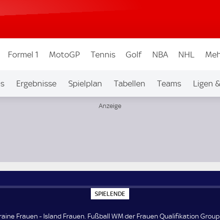
Formel 1
MotoGP
Tennis
Golf
NBA
NHL
Meh
os
Ergebnisse
Spielplan
Tabellen
Teams
Ligen 
alifikation Group A3
S
SPIELENDE
P
I
E
raine Frauen - Island Frauen. Fußball WM der Frauen Qualifikation Group