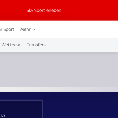
Sky Sport erleben
r Sport
Mehr
& Wettbew.
Transfers
 A3.