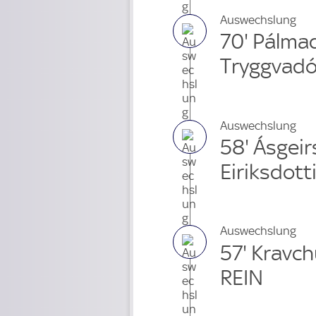
Auswechslung
70' Pálma
Tryggvadó
Auswechslung
58' Ásgei
Eiriksdott
Auswechslung
57' Kravc
REIN