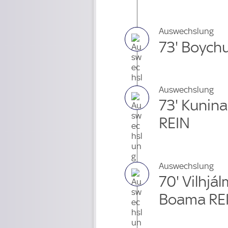
Auswechslung
73' Boych
Auswechslung
73' Kunin
REIN
Auswechslung
70' Vilhjá
Boama RE