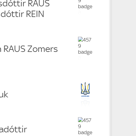
sdóttir RAUS
óttir REIN
n RAUS Zomers
uk
adóttir