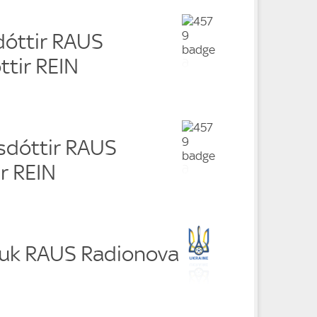
dóttir RAUS
ttir REIN
rsdóttir RAUS
ir REIN
huk RAUS Radionova