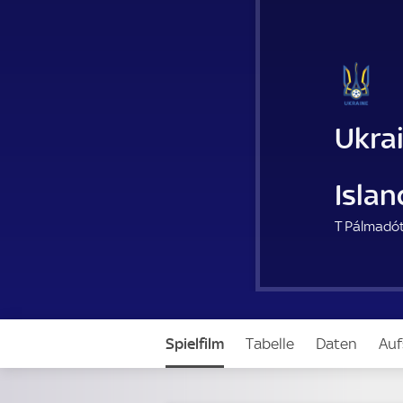
Ukra
Isla
T Pálmadót
Spielfilm
Tabelle
Daten
Auf