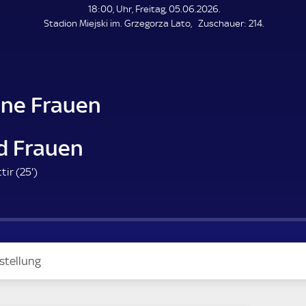
L
18:00, Uhr, Freitag, 05.06.2026.
E
Z
Stadion Miejski im. Grzegorza Lato
Zuschauer:
214.
N
D
u
E
s
c
h
a
ine Frauen
u
e
r
nd Frauen
2
tir (
25'
)
5
.
m
i
n
stellung
u
t
e