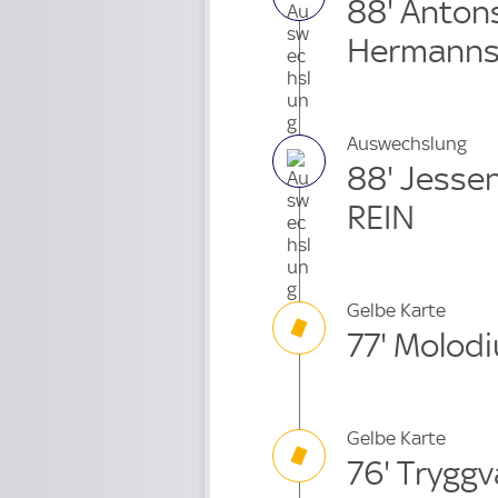
88' Anton
Hermannsd
Auswechslung
88' Jesse
REIN
Gelbe Karte
77' Molodi
Gelbe Karte
76' Tryggv