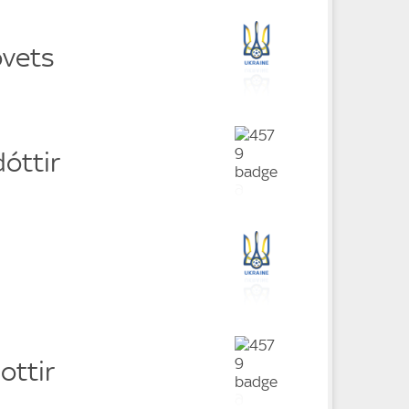
ovets
óttir
ottir