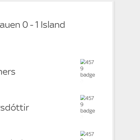
auen 0 - 1 Island
mers
sdóttir