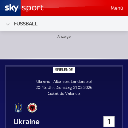
Menü
FUSSBALL
Ukraine - Albanien; Länderspiel
S
SPIELENDE
P
I
Ukraine - Albanien. Länderspiel.
E
L
20:45, Uhr, Dienstag, 31.03.2026.
E
Ciutat de Valencia.
N
D
E
Ukraine
1