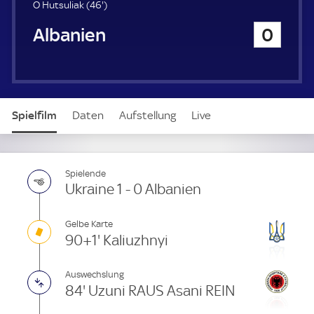
4
O Hutsuliak (
46'
)
6
Albanien
0
.
m
i
n
u
t
Spielfilm
Daten
Aufstellung
Live
e
Spielende
Ukraine 1 - 0 Albanien
Gelbe Karte
90+1' Kaliuzhnyi
Auswechslung
84' Uzuni RAUS Asani REIN