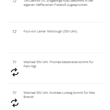
72'
Tim Danhof (FC Erzgebirge Aue) bekommt in der
eigenen Hälfte einen Freistoß zugesprochen.
72'
Foul von Lamar Yarbrough (SSV Ulm).
71'
Wechsel SSV Ulm. Thomas Kastanaras kommt für
Felix Higl.
71'
Wechsel SSV Ulm. Andreas Ludwig kommt für Max
Brandt.