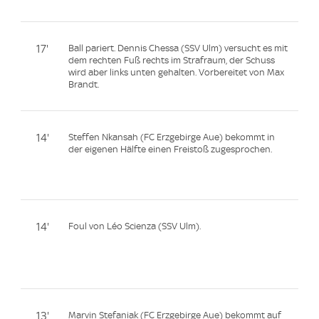
17'
Ball pariert. Dennis Chessa (SSV Ulm) versucht es mit
dem rechten Fuß rechts im Strafraum, der Schuss
wird aber links unten gehalten. Vorbereitet von Max
Brandt.
14'
Steffen Nkansah (FC Erzgebirge Aue) bekommt in
der eigenen Hälfte einen Freistoß zugesprochen.
14'
Foul von Léo Scienza (SSV Ulm).
13'
Marvin Stefaniak (FC Erzgebirge Aue) bekommt auf