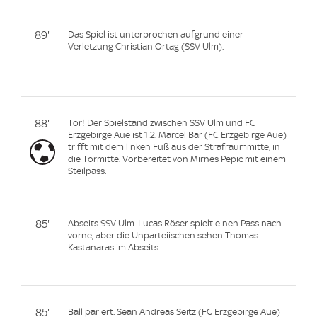
89'
Das Spiel ist unterbrochen aufgrund einer
Verletzung Christian Ortag (SSV Ulm).
88'
Tor! Der Spielstand zwischen SSV Ulm und FC
Erzgebirge Aue ist 1:2. Marcel Bär (FC Erzgebirge Aue)
trifft mit dem linken Fuß aus der Strafraummitte, in
die Tormitte. Vorbereitet von Mirnes Pepic mit einem
Steilpass.
85'
Abseits SSV Ulm. Lucas Röser spielt einen Pass nach
vorne, aber die Unparteiischen sehen Thomas
Kastanaras im Abseits.
85'
Ball pariert. Sean Andreas Seitz (FC Erzgebirge Aue)