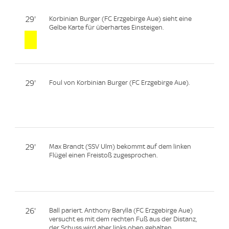
29'
Korbinian Burger (FC Erzgebirge Aue) sieht eine
Gelbe Karte für überhartes Einsteigen.
29'
Foul von Korbinian Burger (FC Erzgebirge Aue).
29'
Max Brandt (SSV Ulm) bekommt auf dem linken
Flügel einen Freistoß zugesprochen.
26'
Ball pariert. Anthony Barylla (FC Erzgebirge Aue)
versucht es mit dem rechten Fuß aus der Distanz,
der Schuss wird aber links oben gehalten.