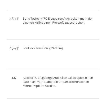
45'+1'
Boris Tashchy (FC Erzgebirge Aue) bekommt in der
eigenen Hälfte einen Freistoß zugesprochen.
45'+1'
Foul von Tom Gaal (SSV Ulm).
44'
Abseits FC Erzgebirge Aue. Kilian Jakob spielt einen
Pass nach vorne, aber die Unparteiischen sehen
Mirnes Pepic im Abseits.