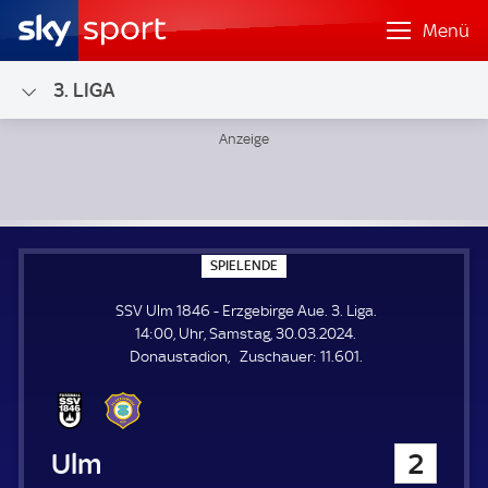
Menü
3. LIGA
SSV Ulm 1846 - Erzgebirge Aue; 3. Liga
S
SPIELENDE
P
I
SSV Ulm 1846 - Erzgebirge Aue. 3. Liga.
E
L
14:00, Uhr, Samstag, 30.03.2024.
E
Z
Donaustadion
Zuschauer:
11.601.
N
D
u
E
s
c
h
SSV Ulm 1846
2
a