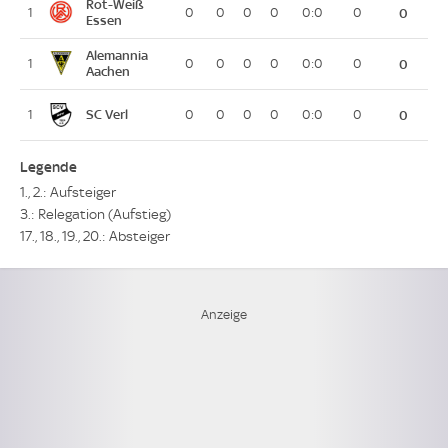
Rot-Weiß
1
0
0
0
0
0:0
0
0
Essen
Alemannia
1
0
0
0
0
0:0
0
0
Aachen
SC Verl
1
0
0
0
0
0:0
0
0
Legende
1., 2.: Aufsteiger
3.: Relegation (Aufstieg)
17., 18., 19., 20.: Absteiger