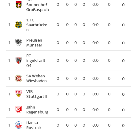
1
Sonnenhof
0
0
0
0
0:0
0
0
Großaspach
1. FC
1
Saarbrücke
0
0
0
0
0:0
0
0
n
Preußen
1
0
0
0
0
0:0
0
0
Münster
FC
1
Ingolstadt
0
0
0
0
0:0
0
0
04
SV Wehen
1
0
0
0
0
0:0
0
0
Wiesbaden
VfB
1
0
0
0
0
0:0
0
0
Stuttgart II
Jahn
1
0
0
0
0
0:0
0
0
Regensburg
Hansa
1
0
0
0
0
0:0
0
0
Rostock