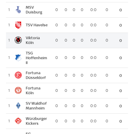
MSV
1
0
0
0
0
0:0
0
0
Duisburg
TSV Havelse
1
0
0
0
0
0:0
0
0
Viktoria
1
0
0
0
0
0:0
0
0
Köln
TSG
1
Hoffenheim
0
0
0
0
0:0
0
0
II
Fortuna
1
0
0
0
0
0:0
0
0
Düsseldorf
Fortuna
1
0
0
0
0
0:0
0
0
Köln
SV Waldhof
1
0
0
0
0
0:0
0
0
Mannheim
Würzburger
1
0
0
0
0
0:0
0
0
Kickers
SG