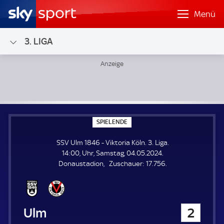
Menü
3. LIGA
SSV Ulm 1846 - Viktoria Köln; 3. Liga
S
SPIELENDE
P
I
SSV Ulm 1846 - Viktoria Köln. 3. Liga.
E
L
14:00, Uhr, Samstag, 04.05.2024.
E
Z
Donaustadion
Zuschauer:
17.756.
N
D
u
E
s
c
h
SSV Ulm 1846
2
a