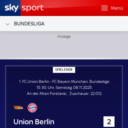
Menü
BUNDESLIGA
1. FC Union Berlin - FC Bayern München; Bundesliga
S
SPIELENDE
P
I
1. FC Union Berlin - FC Bayern München. Bundesliga.
E
L
15:30, Uhr, Samstag, 08.11.2025.
E
Z
An der Alten Forsterei
Zuschauer:
22.012.
N
D
u
E
s
c
h
1. FC Union Berlin
2
a