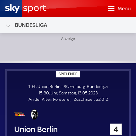
Menü
BUNDESLIGA
1. FC Union Berlin - SC Freiburg; Bundesliga
S
SPIELENDE
P
I
1. FC Union Berlin - SC Freiburg. Bundesliga.
E
L
15:30, Uhr, Samstag, 13.05.2023.
E
Z
An der Alten Forsterei
Zuschauer:
22.012.
N
D
u
E
s
c
h
1. FC Union Berlin
4
a