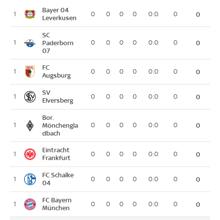
Bayer 04
1
0
0
0
0
0:0
0
0
Leverkusen
SC
1
Paderborn
0
0
0
0
0:0
0
0
07
FC
1
0
0
0
0
0:0
0
0
Augsburg
SV
1
0
0
0
0
0:0
0
0
Elversberg
Bor.
1
Mönchengla
0
0
0
0
0:0
0
0
dbach
Eintracht
1
0
0
0
0
0:0
0
0
Frankfurt
FC Schalke
1
0
0
0
0
0:0
0
0
04
FC Bayern
1
0
0
0
0
0:0
0
0
München