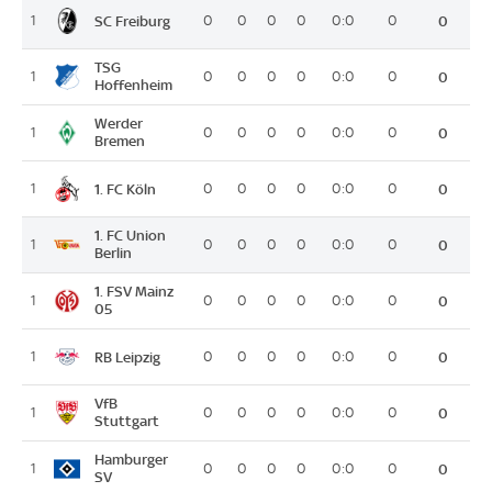
SC Freiburg
1
0
0
0
0
0:0
0
0
TSG
1
0
0
0
0
0:0
0
0
Hoffenheim
Werder
1
0
0
0
0
0:0
0
0
Bremen
1. FC Köln
1
0
0
0
0
0:0
0
0
1. FC Union
1
0
0
0
0
0:0
0
0
Berlin
1. FSV Mainz
1
0
0
0
0
0:0
0
0
05
RB Leipzig
1
0
0
0
0
0:0
0
0
VfB
1
0
0
0
0
0:0
0
0
Stuttgart
Hamburger
1
0
0
0
0
0:0
0
0
SV