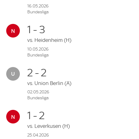
16.05.2026
Bundesliga
1 - 3
vs.
Heidenheim
(H)
10.05.2026
Bundesliga
2 - 2
vs.
Union Berlin
(A)
02.05.2026
Bundesliga
1 - 2
vs.
Leverkusen
(H)
25.04.2026