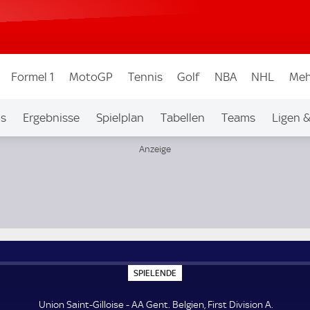
Formel 1
MotoGP
Tennis
Golf
NBA
NHL
Meh
os
Ergebnisse
Spielplan
Tabellen
Teams
Ligen 
S
SPIELENDE
P
I
E
Union Saint-Gilloise - AA Gent. Belgien, First Division A.