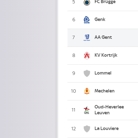
FC Brügge
5
Genk
6
AA Gent
7
KV Kortrijk
8
Lommel
9
Mechelen
10
Oud-Heverlee
11
Leuven
La Louviere
12