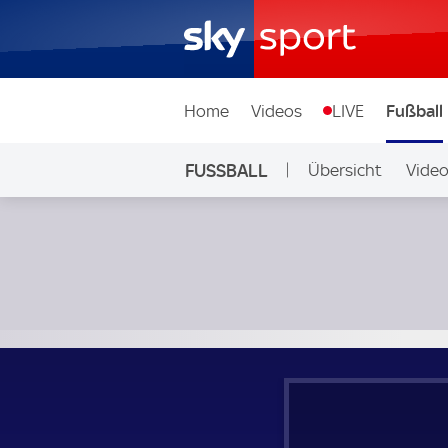
Home
Videos
LIVE
Fußball
FUSSBALL
Übersicht
Vide
Auf Sky
Union Saint-Gilloise - AA Gent; Belgien, First Division A