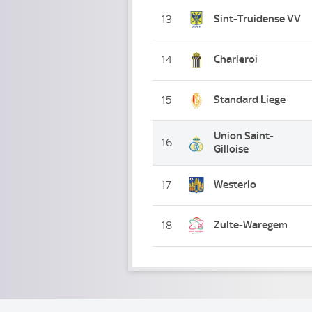
Sint-Truidense VV
13
Charleroi
14
Standard Liege
15
Union Saint-
16
Gilloise
Westerlo
17
Zulte-Waregem
18