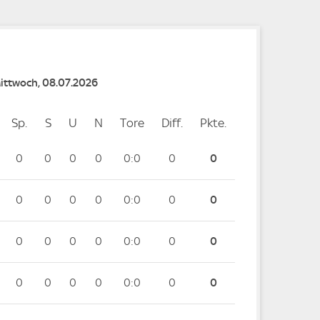
Mittwoch, 08.07.2026
Sp.
Spiele
S
Siege
U
Unentschieden
N
Niederlagen
Tore
Tore
Diff.
Differenz
Pkte.
Punkte
0
0
0
0
0:0
0
0
0
0
0
0
0:0
0
0
0
0
0
0
0:0
0
0
0
0
0
0
0:0
0
0