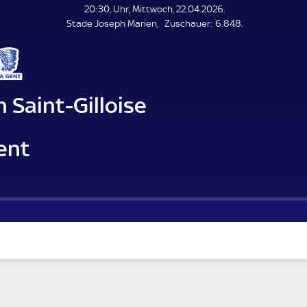
L
20:30, Uhr, Mittwoch, 22.04.2026.
E
Z
Stade Joseph Marien
Zuschauer:
6.848.
N
D
u
E
s
c
h
a
 Saint-Gilloise
u
e
r
ent