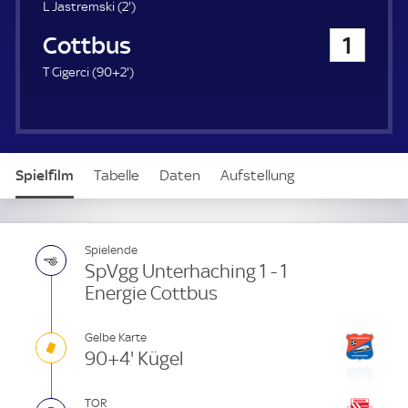
u
2
L Jastremski (
2'
)
e
.
Energie Cottbus
1
r
m
i
9
T Cigerci (
90+2'
)
n
2
u
.
t
m
e
i
n
Spielfilm
Tabelle
Daten
Aufstellung
u
t
e
Spielende
SpVgg Unterhaching 1 - 1
Energie Cottbus
Gelbe Karte
90+4' Kügel
TOR