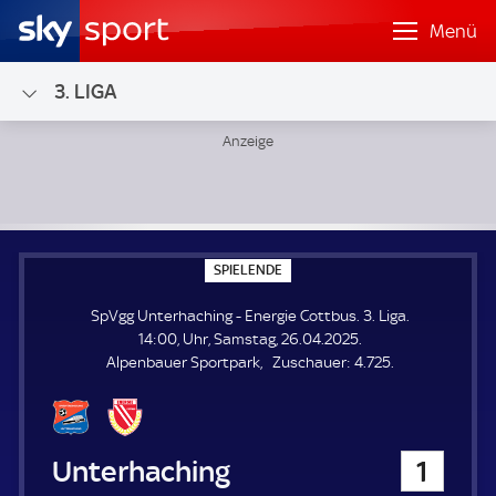
Menü
3. LIGA
SpVgg Unterhaching - Energie Cottbus; 3. Liga
S
SPIELENDE
P
I
SpVgg Unterhaching - Energie Cottbus. 3. Liga.
E
L
14:00, Uhr, Samstag, 26.04.2025.
E
Z
Alpenbauer Sportpark
Zuschauer:
4.725.
N
D
u
E
s
c
h
SpVgg Unterhaching
1
a