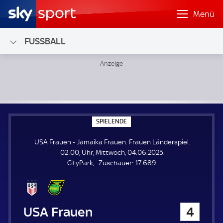
Menü
FUSSBALL
USA Frauen - Jamaika Frauen; Frauen Länderspiel
S
SPIELENDE
P
I
USA Frauen - Jamaika Frauen. Frauen Länderspiel.
E
L
02:00, Uhr, Mittwoch, 04.06.2025.
E
Z
CityPark
Zuschauer:
17.689.
N
D
u
E
s
c
h
USA Frauen
4
a