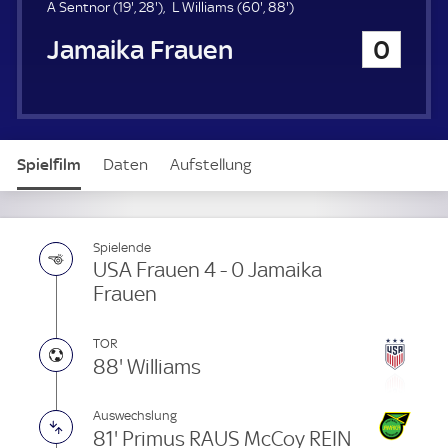
u
1
2
6
8
A Sentnor (
19'
,
28'
)
L Williams (
60'
,
88'
)
e
9
8
0
8
Jamaika Frauen
0
r
.
.
.
.
m
m
m
m
i
i
i
i
n
n
n
n
u
u
u
u
t
t
t
t
Spielfilm
Daten
Aufstellung
e
e
e
e
Spielende
USA Frauen 4 - 0 Jamaika
Frauen
TOR
88' Williams
Auswechslung
81' Primus RAUS McCoy REIN