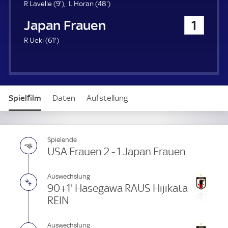
u
9
4
R Lavelle (
9'
)
L Horan (
48'
)
e
.
8
Japan Frauen
1
r
m
.
i
m
6
R Ueki (
61'
)
n
i
1
u
n
.
t
u
m
e
t
i
e
n
Spielfilm
Daten
Aufstellung
u
t
e
Spielende
USA Frauen 2 - 1 Japan Frauen
Auswechslung
90+1' Hasegawa RAUS Hijikata
REIN
Auswechslung