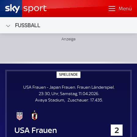
Menü
FUSSBALL
USA Frauen - Japan Frauen; Frauen Länderspiel
S
SPIELENDE
P
I
USA Frauen - Japan Frauen. Frauen Länderspiel.
E
L
23:30, Uhr, Samstag, 11.04.2026.
E
Z
Avaya Stadium
Zuschauer:
17.435.
N
D
u
E
s
c
h
USA Frauen
2
a