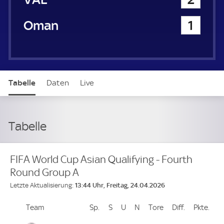
Oman
1
Tabelle
Daten
Live
Tabelle
FIFA World Cup Asian Qualifying - Fourth
Round Group A
13:44 Uhr, Freitag, 24.04.2026
Letzte Aktualisierung:
Team
Team
Sp.
Spiele
S
Siege
U
Unentschieden
N
Niederlagen
Tore
Tore
Diff.
Differenz
Pkte.
Pun
Platz