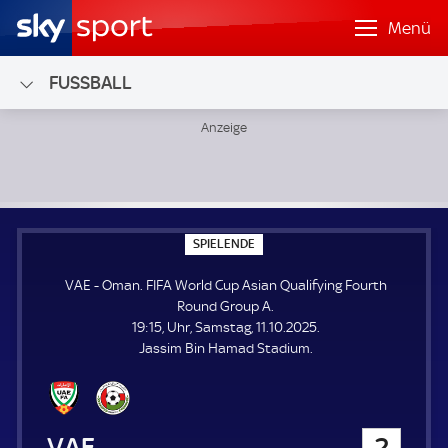
Menü
FUSSBALL
VAE - Oman; FIFA World Cup Asian Qualifying Fourth Rou
S
SPIELENDE
P
I
VAE - Oman. FIFA World Cup Asian Qualifying Fourth
E
L
Round Group A.
E
19:15, Uhr, Samstag, 11.10.2025.
N
D
Jassim Bin Hamad Stadium.
E
VAE
2