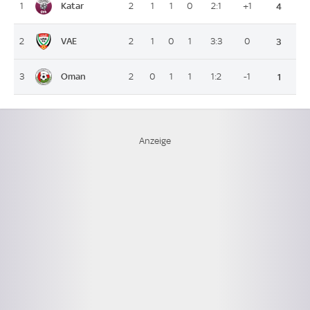
Katar
1
2
1
1
0
2:1
+1
4
VAE
2
2
1
0
1
3:3
0
3
Oman
3
2
0
1
1
1:2
-1
1