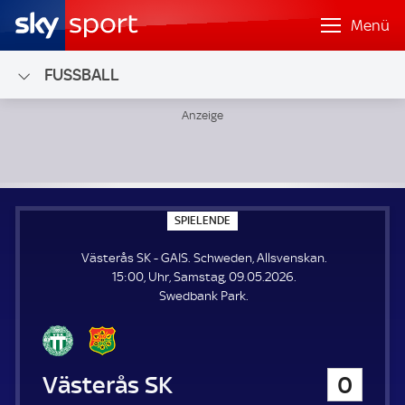
Menü
FUSSBALL
Västerås SK - GAIS; Schweden, Allsvenskan
S
SPIELENDE
P
I
Västerås SK - GAIS. Schweden, Allsvenskan.
E
L
15:00, Uhr, Samstag, 09.05.2026.
E
Swedbank Park.
N
D
E
Västerås SK
0