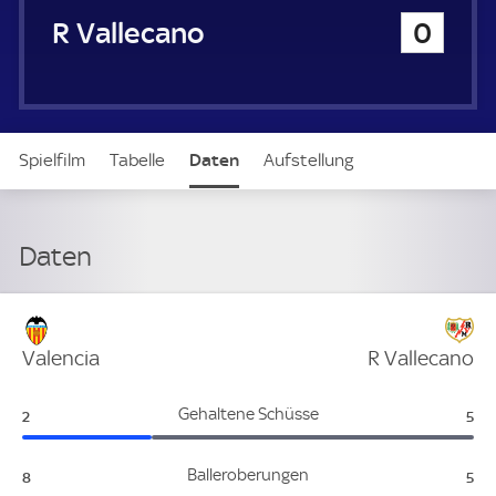
u
Rayo Vallecano
0
e
r
Spielfilm
Tabelle
Daten
Aufstellung
Live
Daten
Verteidigung
Valencia
R Vallecano
Valencia:
R V
Gehaltene Schüsse
2
5
Valencia:
R V
Balleroberungen
8
5