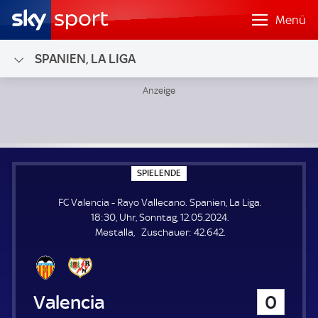
Menü
SPANIEN, LA LIGA
FC Valencia - Rayo Vallecano; Spanien, La Liga
S
SPIELENDE
P
I
FC Valencia - Rayo Vallecano. Spanien, La Liga.
E
L
18:30, Uhr, Sonntag, 12.05.2024.
E
Z
Mestalla
Zuschauer:
42.642.
N
D
u
E
s
c
h
FC Valencia
0
a