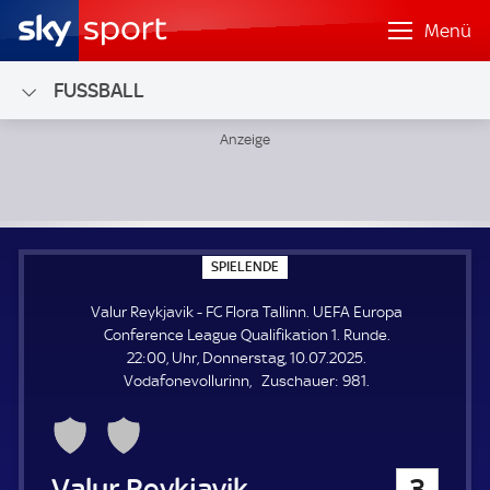
Menü
FUSSBALL
Valur Reykjavik - FC Flora Tallinn; UEFA Europa Conference
S
SPIELENDE
P
I
Valur Reykjavik - FC Flora Tallinn. UEFA Europa
E
L
Conference League Qualifikation 1. Runde.
E
22:00, Uhr, Donnerstag, 10.07.2025.
N
D
Z
Vodafonevollurinn
Zuschauer:
981.
E
u
s
c
h
Valur Reykjavik
3