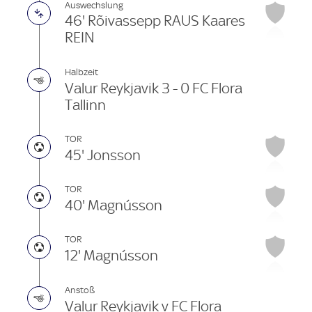
Auswechslung
46' Rõivassepp RAUS Kaares
REIN
Halbzeit
Valur Reykjavik 3 - 0 FC Flora
Tallinn
TOR
45' Jonsson
TOR
40' Magnússon
TOR
12' Magnússon
Anstoß
Valur Reykjavik v FC Flora