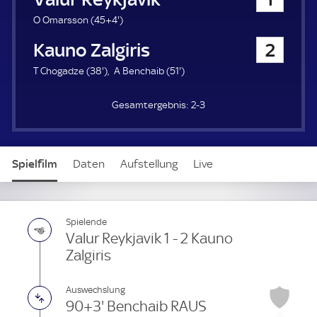
a
u
4
O Omarsson (
45+4'
)
e
9
Kauno Zalgiris
2
r
.
m
3
5
T Chogadze (
38'
)
A Benchaib (
51'
)
i
8
1
n
.
.
u
2-3
m
m
t
i
i
e
n
n
u
u
Spielfilm
Daten
Aufstellung
Live
t
t
e
e
Spielende
Valur Reykjavik 1 - 2 Kauno
Zalgiris
Auswechslung
90+3' Benchaib RAUS