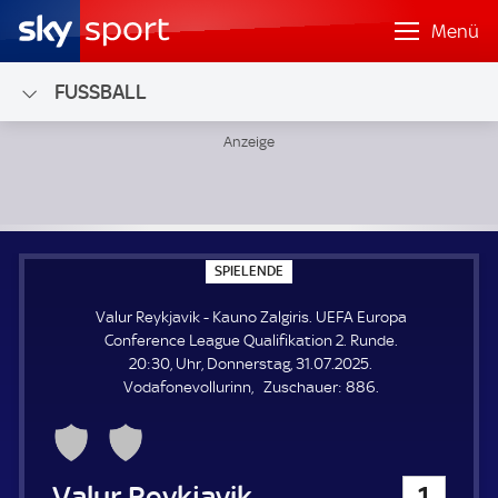
Menü
FUSSBALL
Valur Reykjavik - Kauno Zalgiris; UEFA Europa Conference 
S
SPIELENDE
P
I
Valur Reykjavik - Kauno Zalgiris. UEFA Europa
E
L
Conference League Qualifikation 2. Runde.
E
20:30, Uhr, Donnerstag, 31.07.2025.
N
D
Z
Vodafonevollurinn
Zuschauer:
886.
E
u
s
c
h
Valur Reykjavik
1