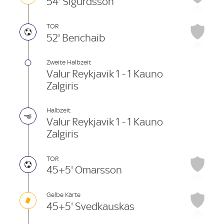
54' Sigurdsson
TOR
52' Benchaib
Zweite Halbzeit
Valur Reykjavik 1 - 1 Kauno
Zalgiris
Halbzeit
Valur Reykjavik 1 - 1 Kauno
Zalgiris
TOR
45+5' Omarsson
Gelbe Karte
45+5' Svedkauskas