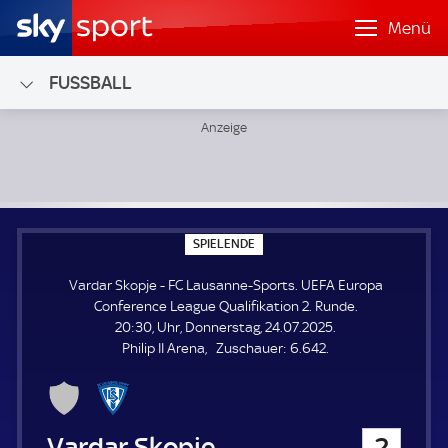
Menü
FUSSBALL
Vardar Skopje - FC Lausanne-Sports; UEFA Europa Confere
S
SPIELENDE
P
I
Vardar Skopje - FC Lausanne-Sports. UEFA Europa
E
L
Conference League Qualifikation 2. Runde.
E
20:30, Uhr, Donnerstag, 24.07.2025.
N
D
Z
Philip II Arena
Zuschauer:
6.642.
E
u
s
c
h
Vardar Skopje
2