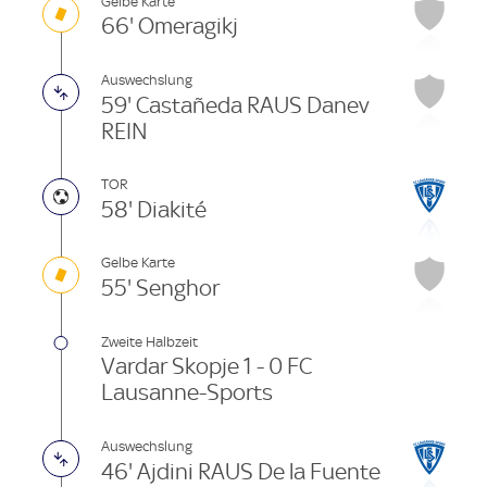
Gelbe Karte
66' Omeragikj
Auswechslung
59' Castañeda RAUS Danev
REIN
TOR
58' Diakité
Gelbe Karte
55' Senghor
Zweite Halbzeit
Vardar Skopje 1 - 0 FC
Lausanne-Sports
Auswechslung
46' Ajdini RAUS De la Fuente