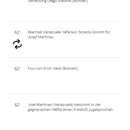
Verletzung Diego Medina (Bolivien).
62'
Wechsel Venezuela. Yeferson Soteldo kommt für
Josef Martínez.
62'
Foul von Ervin Vaca (Bolivien).
62'
José Martínez (Venezuela) bekommt in der
gegnerischen Hälfte einen Freistoß zugesprochen.