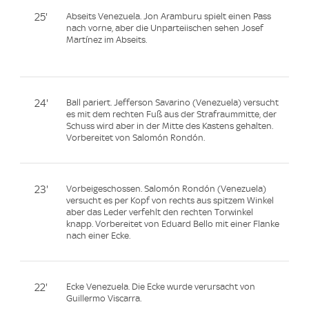
25'
Abseits Venezuela. Jon Aramburu spielt einen Pass
nach vorne, aber die Unparteiischen sehen Josef
Martínez im Abseits.
24'
Ball pariert. Jefferson Savarino (Venezuela) versucht
es mit dem rechten Fuß aus der Strafraummitte, der
Schuss wird aber in der Mitte des Kastens gehalten.
Vorbereitet von Salomón Rondón.
23'
Vorbeigeschossen. Salomón Rondón (Venezuela)
versucht es per Kopf von rechts aus spitzem Winkel
aber das Leder verfehlt den rechten Torwinkel
knapp. Vorbereitet von Eduard Bello mit einer Flanke
nach einer Ecke.
22'
Ecke Venezuela. Die Ecke wurde verursacht von
Guillermo Viscarra.