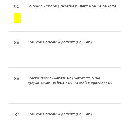
90'
Salomón Rondón (Venezuela) sieht eine Gelbe Karte.
88'
Foul von Carmelo Algarañaz (Bolivien).
88'
Tomás Rincón (Venezuela) bekommt in der
gegnerischen Hälfte einen Freistoß zugesprochen.
87'
Foul von Carmelo Algarañaz (Bolivien).