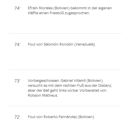
74'
Efraín Morales (Bolivien) bekommt in der eigenen
Hälfte einen Freistoß zugesprochen.
74'
Foul von Salomón Rondón (Venezuela).
73'
Vorbeigeschossen. Gabriel Villamíl (Bolivien)
versucht es mit dem rechten Fuß aus der Distanz,
aber der Ball geht links vorbei. Vorbereitet von
Robson Matheus.
72'
Foul von Roberto Fernández (Bolivien).