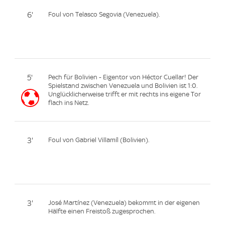
6'
Foul von Telasco Segovia (Venezuela).
5'
Pech für Bolivien - Eigentor von Héctor Cuellar! Der
Spielstand zwischen Venezuela und Bolivien ist 1:0.
Unglücklicherweise trifft er mit rechts ins eigene Tor
flach ins Netz.
3'
Foul von Gabriel Villamíl (Bolivien).
3'
José Martínez (Venezuela) bekommt in der eigenen
Hälfte einen Freistoß zugesprochen.