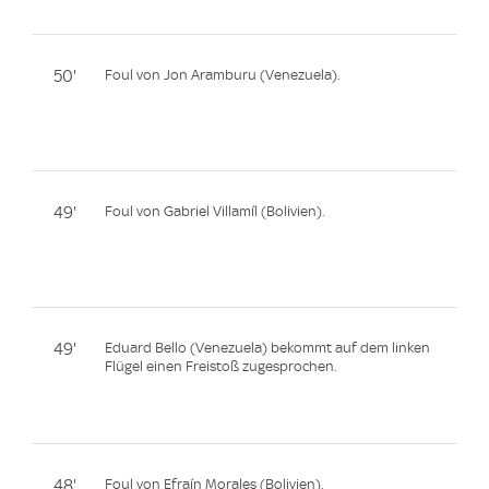
50'
Foul von Jon Aramburu (Venezuela).
49'
Foul von Gabriel Villamíl (Bolivien).
49'
Eduard Bello (Venezuela) bekommt auf dem linken
Flügel einen Freistoß zugesprochen.
48'
Foul von Efraín Morales (Bolivien).