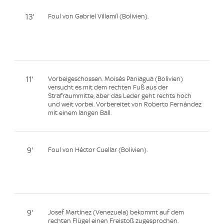
13'
Foul von Gabriel Villamíl (Bolivien).
11'
Vorbeigeschossen. Moisés Paniagua (Bolivien)
versucht es mit dem rechten Fuß aus der
Strafraummitte, aber das Leder geht rechts hoch
und weit vorbei. Vorbereitet von Roberto Fernández
mit einem langen Ball.
9'
Foul von Héctor Cuellar (Bolivien).
9'
Josef Martínez (Venezuela) bekommt auf dem
rechten Flügel einen Freistoß zugesprochen.