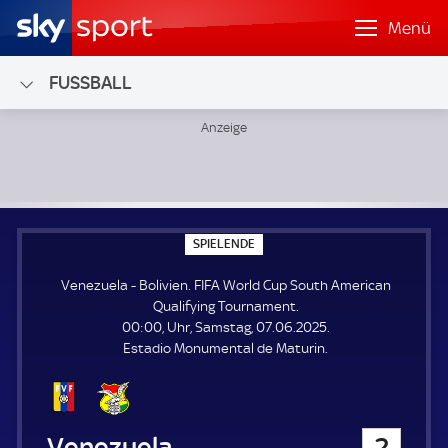
Menü
FUSSBALL
Venezuela - Bolivien; FIFA World Cup South American Qua
S
SPIELENDE
P
I
Venezuela - Bolivien. FIFA World Cup South American
E
L
Qualifying Tournament.
E
00:00, Uhr, Samstag, 07.06.2025.
N
D
Estadio Monumental de Maturin.
E
Venezuela
2