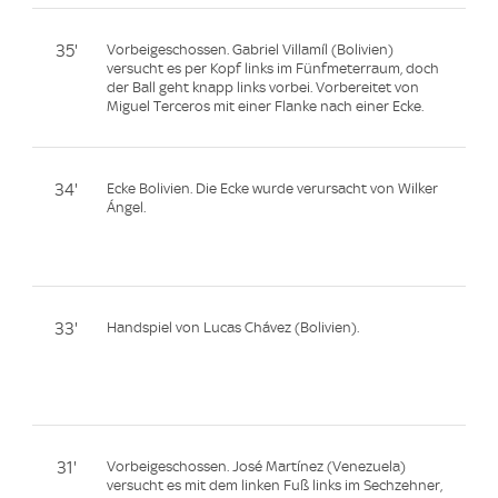
35'
Vorbeigeschossen. Gabriel Villamíl (Bolivien)
versucht es per Kopf links im Fünfmeterraum, doch
der Ball geht knapp links vorbei. Vorbereitet von
Miguel Terceros mit einer Flanke nach einer Ecke.
34'
Ecke Bolivien. Die Ecke wurde verursacht von Wilker
Ángel.
33'
Handspiel von Lucas Chávez (Bolivien).
31'
Vorbeigeschossen. José Martínez (Venezuela)
versucht es mit dem linken Fuß links im Sechzehner,