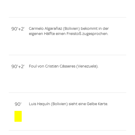
90'+2'
Carmelo Algarañaz (Bolivien) bekommt in der
eigenen Hälfte einen Freistoß zugesprochen.
90'+2'
Foul von Cristian Cásseres (Venezuela).
90'
Luis Haquín (Bolivien) sieht eine Gelbe Karte.