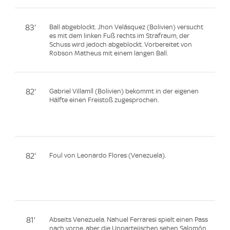
83'
Ball abgeblockt. Jhon Velásquez (Bolivien) versucht
es mit dem linken Fuß rechts im Strafraum, der
Schuss wird jedoch abgeblockt. Vorbereitet von
Robson Matheus mit einem langen Ball.
82'
Gabriel Villamíl (Bolivien) bekommt in der eigenen
Hälfte einen Freistoß zugesprochen.
82'
Foul von Leonardo Flores (Venezuela).
81'
Abseits Venezuela. Nahuel Ferraresi spielt einen Pass
nach vorne, aber die Unparteiischen sehen Salomón