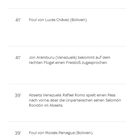
41'
Foul von Lucas Chávez (Bolivien).
41'
Jon Aramburu (Venezuela) bekommt auf dem
rechten Flügel einen Freistoß zugesprochen.
39'
Abseits Venezuela. Rafael Romo spielt einen Pass
nach vorne, aber die Unparteiischen sehen Salomón
Rondón im Abseits.
39'
Foul von Moisés Paniagua (Bolivien).