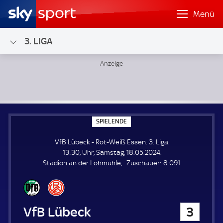
Menü
3. LIGA
VfB Lübeck - Rot-Weiß Essen; 3. Liga
S
SPIELENDE
P
I
VfB Lübeck - Rot-Weiß Essen. 3. Liga.
E
L
13:30, Uhr, Samstag, 18.05.2024.
E
Z
Stadion an der Lohmuhle
Zuschauer:
8.091.
N
D
u
E
s
c
h
VfB Lübeck
3
a