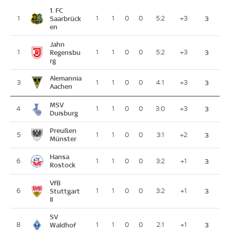
1. FC
1
Saarbrück
1
1
0
0
5:2
+3
3
en
Jahn
1
Regensbu
1
1
0
0
5:2
+3
3
rg
Alemannia
3
1
1
0
0
4:1
+3
3
Aachen
MSV
4
1
1
0
0
3:0
+3
3
Duisburg
Preußen
5
1
1
0
0
3:1
+2
3
Münster
Hansa
6
1
1
0
0
3:2
+1
3
Rostock
VfB
6
Stuttgart
1
1
0
0
3:2
+1
3
II
SV
8
Waldhof
1
1
0
0
2:1
+1
3