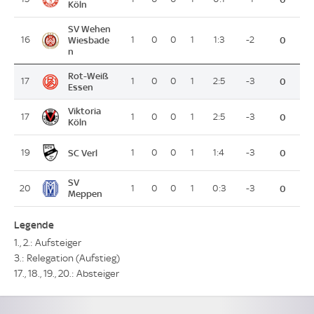
Köln
SV Wehen
16
Wiesbade
1
0
0
1
1:3
-2
0
n
Rot-Weiß
17
1
0
0
1
2:5
-3
0
Essen
Viktoria
17
1
0
0
1
2:5
-3
0
Köln
SC Verl
19
1
0
0
1
1:4
-3
0
SV
20
1
0
0
1
0:3
-3
0
Meppen
Legende
1., 2.: Aufsteiger
3.: Relegation (Aufstieg)
17., 18., 19., 20.: Absteiger