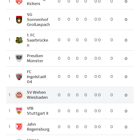
1
0
0
0
0
0:0
0
0
Kickers
SG
1
Sonnenhof
0
0
0
0
0:0
0
0
Großaspach
1. FC
1
Saarbrücke
0
0
0
0
0:0
0
0
n
Preußen
1
0
0
0
0
0:0
0
0
Münster
FC
1
Ingolstadt
0
0
0
0
0:0
0
0
04
SV Wehen
1
0
0
0
0
0:0
0
0
Wiesbaden
VfB
1
0
0
0
0
0:0
0
0
Stuttgart II
Jahn
1
0
0
0
0
0:0
0
0
Regensburg