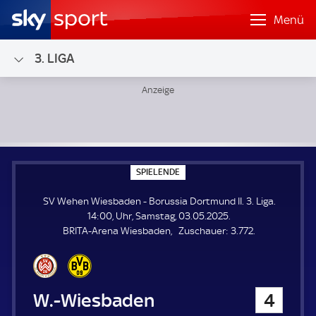
Menü
3. LIGA
SV Wehen Wiesbaden - Borussia Dortmund II; 3. Liga
S
SPIELENDE
P
I
SV Wehen Wiesbaden - Borussia Dortmund II. 3. Liga.
E
L
14:00, Uhr, Samstag, 03.05.2025.
E
Z
BRITA-Arena Wiesbaden
Zuschauer:
3.772.
N
D
u
E
s
c
h
SV Wehen Wiesbaden
4
a