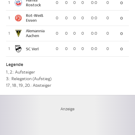
Hansa
1
0
0
0
0
0:0
0
0
Rostock
Rot-Weiß
1
0
0
0
0
0:0
0
0
Essen
Alemannia
1
0
0
0
0
0:0
0
0
Aachen
SC Verl
1
0
0
0
0
0:0
0
0
Legende
1., 2.: Aufsteiger
3.: Relegation (Aufstieg)
17., 18., 19., 20.: Absteiger