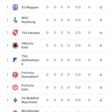
SV Meppen
1
0
0
0
0
0:0
0
0
MSV
1
0
0
0
0
0:0
0
0
Duisburg
TSV Havelse
1
0
0
0
0
0:0
0
0
Viktoria
1
0
0
0
0
0:0
0
0
Köln
TSG
1
Hoffenheim
0
0
0
0
0:0
0
0
II
Fortuna
1
0
0
0
0
0:0
0
0
Düsseldorf
Fortuna
1
0
0
0
0
0:0
0
0
Köln
SV Waldhof
1
0
0
0
0
0:0
0
0
Mannheim
Würzburger