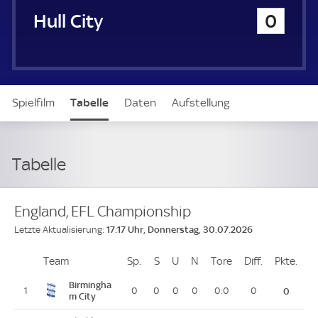
u
Hull City
0
e
r
Spielfilm
Tabelle
Daten
Aufstellung
Live
Tabelle
England, EFL Championship
17:17 Uhr, Donnerstag, 30.07.2026
Letzte Aktualisierung:
Team
Team
Sp.
Spiele
S
Siege
U
Unentschieden
N
Niederlagen
Tore
Tore
Diff.
Differenz
Pkte.
Pun
Platz
Birmingha
1
0
0
0
0
0:0
0
0
m City