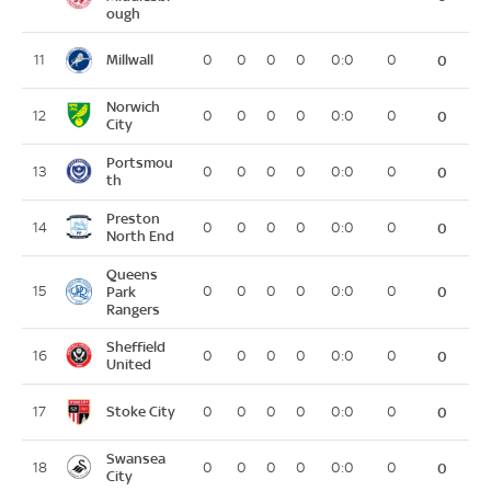
ough
Millwall
11
0
0
0
0
0:0
0
0
Norwich
12
0
0
0
0
0:0
0
0
City
Portsmou
13
0
0
0
0
0:0
0
0
th
Preston
14
0
0
0
0
0:0
0
0
North End
Queens
15
Park
0
0
0
0
0:0
0
0
Rangers
Sheffield
16
0
0
0
0
0:0
0
0
United
Stoke City
17
0
0
0
0
0:0
0
0
Swansea
18
0
0
0
0
0:0
0
0
City