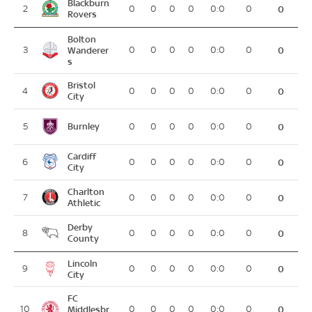
Blackburn
2
0
0
0
0
0:0
0
0
Rovers
Bolton
3
Wanderer
0
0
0
0
0:0
0
0
s
Bristol
4
0
0
0
0
0:0
0
0
City
Burnley
5
0
0
0
0
0:0
0
0
Cardiff
6
0
0
0
0
0:0
0
0
City
Charlton
7
0
0
0
0
0:0
0
0
Athletic
Derby
8
0
0
0
0
0:0
0
0
County
Lincoln
9
0
0
0
0
0:0
0
0
City
FC
10
Middlesbr
0
0
0
0
0:0
0
0