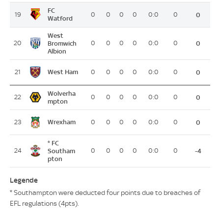
FC
19
0
0
0
0
0:0
0
0
Watford
West
20
Bromwich
0
0
0
0
0:0
0
0
Albion
West Ham
21
0
0
0
0
0:0
0
0
Wolverha
22
0
0
0
0
0:0
0
0
mpton
Wrexham
23
0
0
0
0
0:0
0
0
* FC
24
Southam
0
0
0
0
0:0
0
-4
pton
Legende
* Southampton were deducted four points due to breaches of
EFL regulations (4pts).