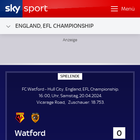
Menü
ENGLAND, EFL CHAMPIONSHIP
FC Watford - Hull City; England, EFL Championship
S
SPIELENDE
P
I
FC Watford - Hull City. England, EFL Championship.
E
L
16:00, Uhr, Samstag, 20.04.2024.
E
Z
Vicarage Road
Zuschauer:
18.753.
N
D
u
E
s
c
h
FC Watford
0
a