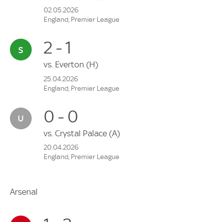
02.05.2026
England, Premier League
2 - 1
vs.
Everton
(H)
25.04.2026
England, Premier League
0 - 0
vs.
Crystal Palace
(A)
20.04.2026
England, Premier League
Arsenal