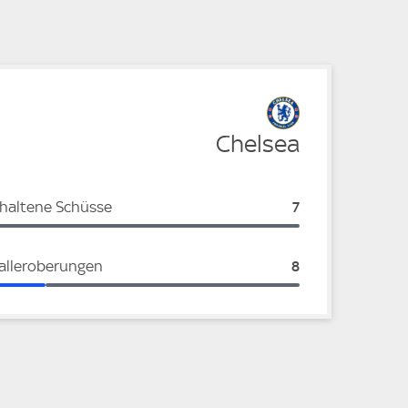
Chelsea
haltene Schüsse
Chelsea:
7
alleroberungen
Chelsea:
8