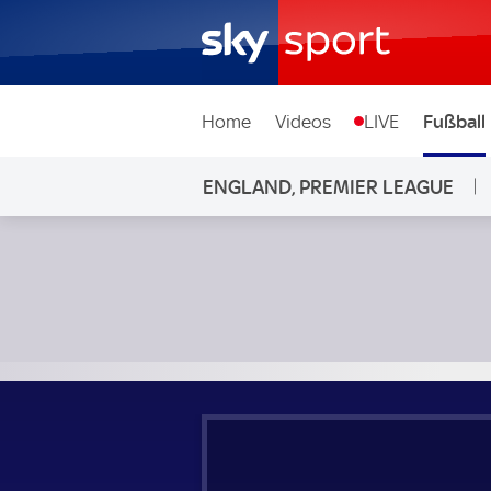
Home
Videos
LIVE
Fußball
ENGLAND, PREMIER LEAGUE
West Ham - Chelsea; England, Premier League