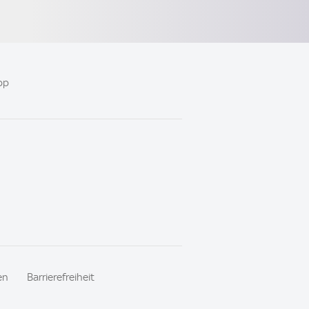
pp
en
Barrierefreiheit