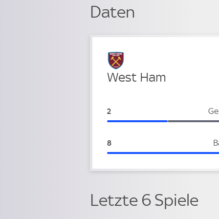
Daten
Verteidigung
West Ham
West Ham:
Ge
2
West Ham:
B
8
Letzte 6 Spiele