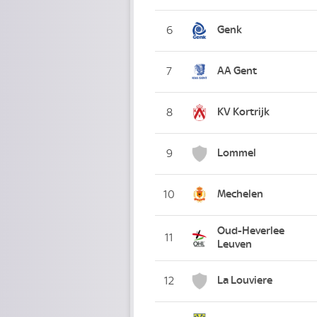
Genk
6
AA Gent
7
KV Kortrijk
8
Lommel
9
Mechelen
10
Oud-Heverlee
11
Leuven
La Louviere
12