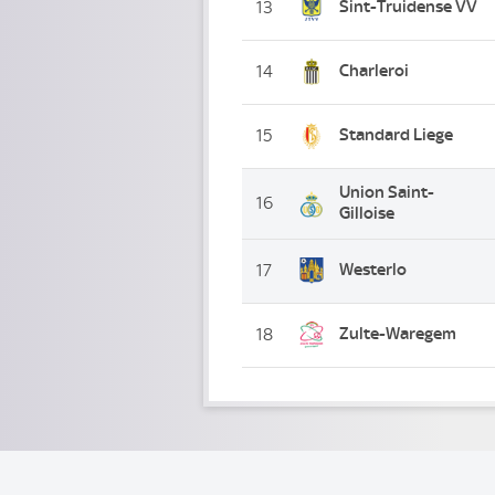
Sint-Truidense VV
13
Charleroi
14
Standard Liege
15
Union Saint-
16
Gilloise
Westerlo
17
Zulte-Waregem
18