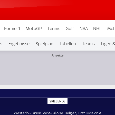
Formel 1
MotoGP
Tennis
Golf
NBA
NHL
Meh
os
Ergebnisse
Spielplan
Tabellen
Teams
Ligen 
S
SPIELENDE
P
I
E
Westerlo - Union Saint-Gilloise. Belgien, First Division A.