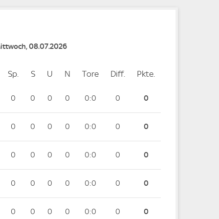
Mittwoch, 08.07.2026
Sp.
Spiele
S
Siege
U
Unentschieden
N
Niederlagen
Tore
Tore
Diff.
Differenz
Pkte.
Punkte
0
0
0
0
0:0
0
0
0
0
0
0
0:0
0
0
0
0
0
0
0:0
0
0
0
0
0
0
0:0
0
0
0
0
0
0
0:0
0
0