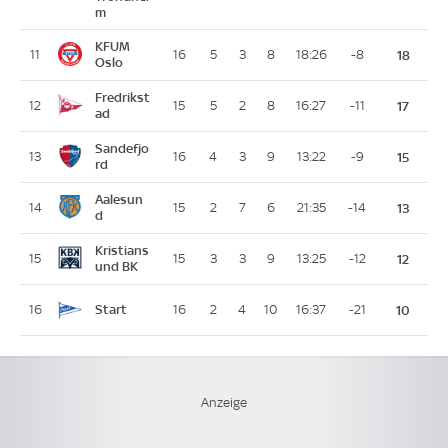
m
KFUM
11
16
5
3
8
18:26
-8
18
Oslo
Fredrikst
12
15
5
2
8
16:27
-11
17
ad
Sandefjo
13
16
4
3
9
13:22
-9
15
rd
Aalesun
14
15
2
7
6
21:35
-14
13
d
Kristians
15
15
3
3
9
13:25
-12
12
und BK
Start
16
16
2
4
10
16:37
-21
10