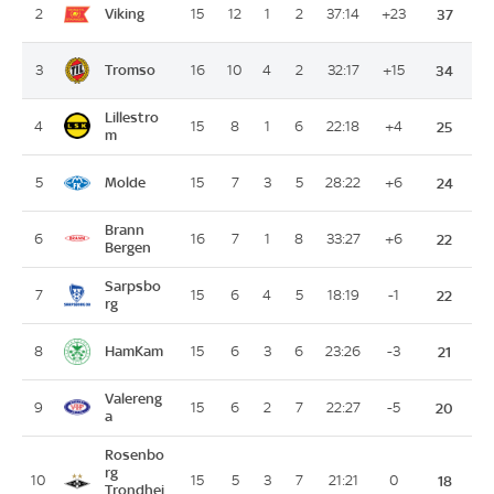
Viking
2
15
12
1
2
37:14
+23
37
Tromso
3
16
10
4
2
32:17
+15
34
Lillestro
4
15
8
1
6
22:18
+4
25
m
Molde
5
15
7
3
5
28:22
+6
24
Brann
6
16
7
1
8
33:27
+6
22
Bergen
Sarpsbo
7
15
6
4
5
18:19
-1
22
rg
HamKam
8
15
6
3
6
23:26
-3
21
Valereng
9
15
6
2
7
22:27
-5
20
a
Rosenbo
rg
10
15
5
3
7
21:21
0
18
Trondhei