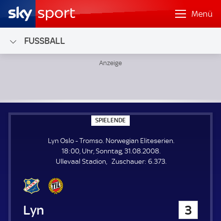
Menü
FUSSBALL
Lyn Oslo - Tromso; Norwegian Eliteserien
S
SPIELENDE
P
I
Lyn Oslo - Tromso. Norwegian Eliteserien.
E
L
18:00, Uhr, Sonntag, 31.08.2008.
E
Z
Ullevaal Stadion
Zuschauer:
6.373.
N
D
u
E
s
c
h
Lyn Oslo
3
a